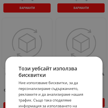
ВАРИАНТИ
ВАРИАНТИ
Този уебсайт използва
бисквитки
Риболовен прът спининг FL
Риболовен прът Aqua Pole FL
Strategist
Арт.№: Vo 572953
Ние използваме бисквитки, за да
Арт.№: Vo 574439
22.24
€
43.50
лв.
/
персонализираме съдържанието,
68.51
€
133.99
лв.
/
рекламите и да анализираме нашия
трафик. Също така споделяме
ВАРИАНТИ
информация за използването на
ВАРИАНТИ