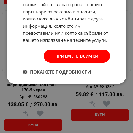
нашия сайт от ваша страна с нашите
партньори за реклама и анализи,
които може да я комбинират с друга
информация, която сте им
предоставили или която са събрали от
вашето използване на техните услуги.
ПРИЕМЕТЕ ВСИЧКИ
ПОКАЖЕТЕ ПОДРОБНОСТИ
Стойка за въдъци
Rod Pod FL158-3
шаранджийска Rod Pod FL
Арт.№: 580287
178-5 черен
59.82
€
117.00
лв.
/
Арт.№: 580288
138.05
€
270.00
лв.
/
КУПИ
КУПИ