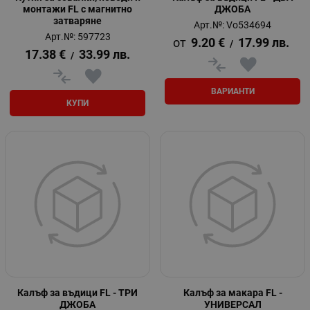
монтажи FL с магнитно
ДЖОБА
затваряне
Арт.№: Vo534694
Арт.№: 597723
9.20
€
17.99
лв.
/
17.38
€
33.99
лв.
/
ВАРИАНТИ
КУПИ
Калъф за въдици FL - ТРИ
Калъф за макара FL -
ДЖОБА
УНИВЕРСАЛ