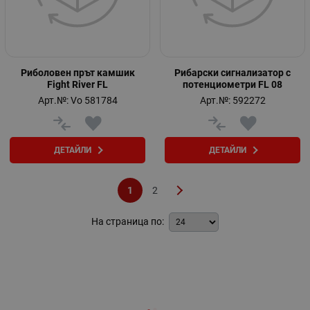
Риболовен прът камшик
Рибарски сигнализатор с
Fight River FL
потенциометри FL 08
Арт.№: Vo 581784
Арт.№: 592272
ДЕТАЙЛИ
ДЕТАЙЛИ
1
2
На страница по: