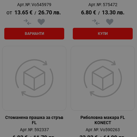
Арт.№: Vo545979
Арт.№: 575472
13.65
€
26.70
лв.
6.80
€
13.30
лв.
/
/
ВАРИАНТИ
КУПИ
Стоманена прашка за стръв
Риболовна макара FL
FL
KONECT
Арт.№: 592337
Арт.№: Vo590263