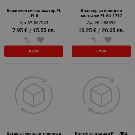
Безжичен сигнализатор FL
Класьор за поводи и
JY-6
монтажи FL 64-1717
Арт.№: 537249
Арт.№: 588893
7.95
€
15.55
лв.
10.25
€
20.05
лв.
/
/
КУПИ
КУПИ
Кутия за совалки, поводи и
Калъф за въдици FL - ДВА