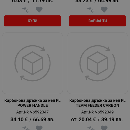
6.03
€
11.79
лв.
33.23
€
64.99
лв.
/
/
КУПИ
ВАРИАНТИ
Карбонова дръжка за кеп FL
Карбонова дръжка за кеп FL
POWER HANDLE
TEAM FEEDER CARBON
Арт.№: Vo592347
Арт.№: Vo592349
34.10
€
66.69
лв.
20.04
€
39.19
лв.
/
/