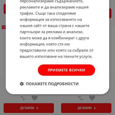
персонализираме съдържанието,
рекламите и да анализираме нашия
ДЕТАЙЛИ
трафик. Също така споделяме
ДЕТАЙЛИ
информация за използването на
нашия сайт от ваша страна с нашите
НЕНАЛИЧЕН
НЕНАЛИЧЕН
партньори за реклама и анализи,
които може да я комбинират с друга
информация, която сте им
предоставили или която са събрали от
вашето използване на техните услуги.
ПРИЕМЕТЕ ВСИЧКИ
ПОКАЖЕТЕ ПОДРОБНОСТИ
Рибарски нож MORAKNIV
Нож в калъф MORAKNIV
Арт.№: 90409
Арт.№: 36547
ДЕТАЙЛИ
ДЕТАЙЛИ