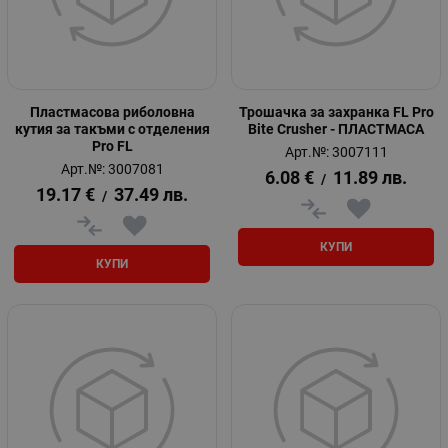
Пластмасова риболовна
Трошачка за захранка FL Pro
кутия за такъми с отделения
Bite Crusher - ПЛАСТМАСА
Pro FL
Арт.№: 3007111
Арт.№: 3007081
6.08
€
11.89
лв.
/
19.17
€
37.49
лв.
/
КУПИ
КУПИ