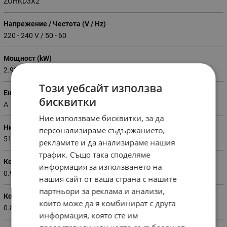
ZOHKD3X2
Напрежение / Честота (V / Hz)
220 - 240 V / 50 - 60
Мощност (kW)
2.98
Този уебсайт използва
Енергиен клас
бисквитки
A
Ние използваме бисквитки, за да
Ниво на шума (dB)
персонализираме съдържанието,
51
рекламите и да анализираме нашия
трафик. Също така споделяме
Консумация на енергия конвенционална (kWh)
информация за използването на
0.93
нашия сайт от ваша страна с нашите
партньори за реклама и анализи,
Консумация на енергия конвекционална (kWh)
които може да я комбинират с друга
0.81
информация, която сте им