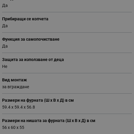
Да
Прибиращи се копчета
Да
Функция за самопочистване
Да
Защита за използване от деца
Не
Вид монтаж
за вграждане
Размери на фурната (Ш х В х Д) в см
59.4 х 59.4 х 56.8
Размери на нишата за фурната (Ш х В х Д) в см
56 х 60 х 55