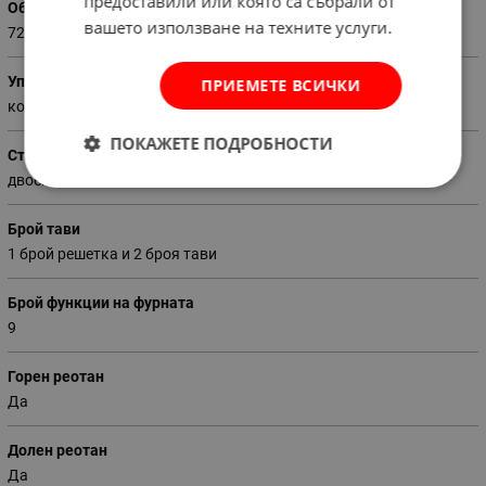
предоставили или която са събрали от
Обем на фурната (литри)
вашето използване на техните услуги.
72
Управление
ПРИЕМЕТЕ ВСИЧКИ
комбинирано
ПОКАЖЕТЕ ПОДРОБНОСТИ
Стъклопакет
двоен
Брой тави
1 брой решетка и 2 броя тави
Брой функции на фурната
9
Горен реотан
Да
Долен реотан
Да