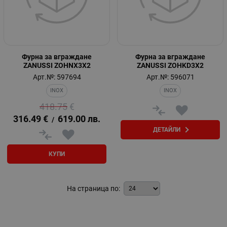
Фурна за вграждане
Фурна за вграждане
ZANUSSI ZOHNX3X2
ZANUSSI ZOHKD3X2
Арт.№: 597694
Арт.№: 596071
INOX
INOX
418.75
€
316.49
€
619.00
лв.
/
ДЕТАЙЛИ
КУПИ
На страница по: