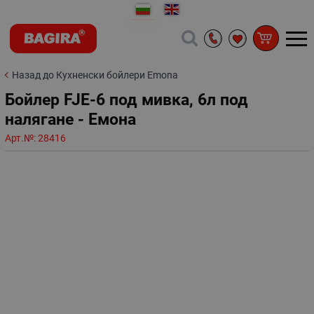
Назад до Кухненски бойлери Emona
Бойлер FJE-6 под мивка, 6л под
налягане - Емона
Арт.№:
28416