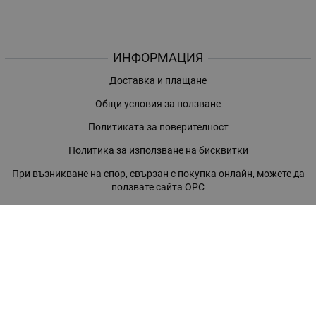
ИНФОРМАЦИЯ
Доставка и плащане
Общи условия за ползване
Политиката за поверителност
Политика за използване на бисквитки
При възникване на спор, свързан с покупка онлайн, можете да
ползвате сайта ОРС
Вашите права
Отказ от сделка
За нас
Магазини
Помощ