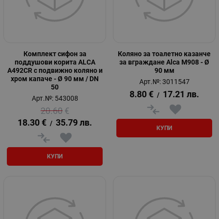
Комплект сифон за
Коляно за тоалетно казанче
поддушови корита ALCA
за вграждане Alca M908 - Ø
A492CR с подвижно коляно и
90 мм
хром капаче - Ø 90 мм / DN
Арт.№: 3011547
50
8.80
€
17.21
лв.
/
Арт.№: 543008
20.60
€
18.30
€
35.79
лв.
/
КУПИ
КУПИ