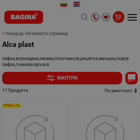
Назад до Началната страница
Alca plast
сифон,вграждане,линеен,пластмасов,решетка,маншон,подов
сифон,гъвкава връзка
ФИЛТРИ
17 Продукта
По уместност
ПРОМО -11%