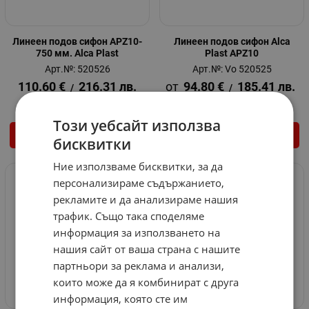
Линеен подов сифон APZ10-
Линеен подов сифон Alca
750 мм. Alca Plast
Plast APZ10
Арт.№: 520526
Арт.№: Vo 520525
110.60
€
216.31
лв.
94.80
€
185.41
лв.
/
/
Този уебсайт използва
КУПИ
ВАРИАНТИ
бисквитки
Ние използваме бисквитки, за да
персонализираме съдържанието,
рекламите и да анализираме нашия
трафик. Също така споделяме
информация за използването на
нашия сайт от ваша страна с нашите
партньори за реклама и анализи,
които може да я комбинират с друга
информация, която сте им