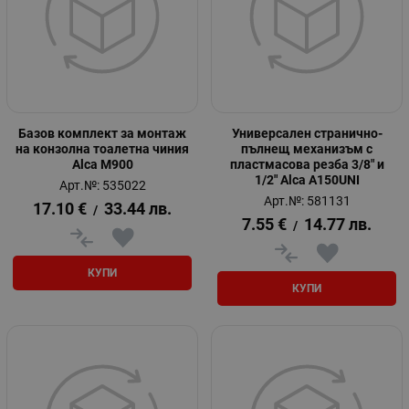
Базов комплект за монтаж
Универсален странично-
на конзолна тоалетна чиния
пълнещ механизъм с
Alca M900
пластмасова резба 3/8" и
1/2" Alca A150UNI
Арт.№: 535022
Арт.№: 581131
17.10
€
33.44
лв.
/
7.55
€
14.77
лв.
/
КУПИ
КУПИ