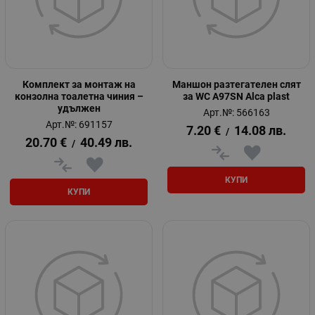
Комплект за монтаж на
Маншон разтегателен слят
конзолна тоалетна чиния –
за WC A97SN Alca plast
удължен
Арт.№: 566163
Арт.№: 691157
7.20
€
14.08
лв.
/
20.70
€
40.49
лв.
/
КУПИ
КУПИ