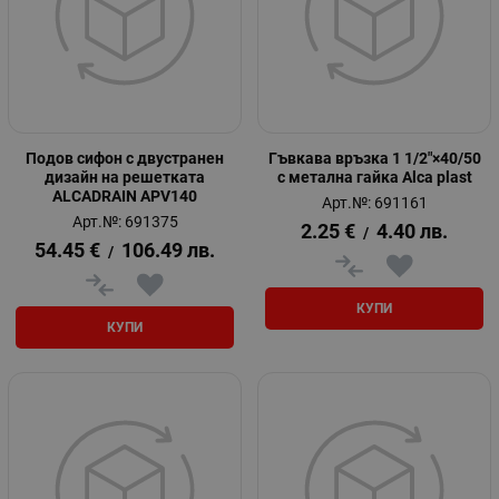
Подов сифон с двустранен
Гъвкава връзка 1 1/2"×40/50
дизайн на решетката
с метална гайка Alca plast
ALCADRAIN APV140
Арт.№: 691161
Арт.№: 691375
2.25
€
4.40
лв.
/
54.45
€
106.49
лв.
/
КУПИ
КУПИ