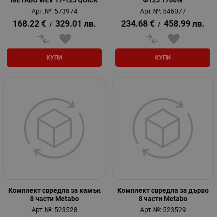
METABO WEV 11-125 QUICK
Ф125 1700W
Арт.№: 573974
Арт.№: 546077
168.22
€
329.01
лв.
234.68
€
458.99
лв.
/
/
КУПИ
КУПИ
Комплект свредла за камък
Комплект свредла за дърво
8 части Metabo
8 части Metabo
Арт.№: 523528
Арт.№: 523529