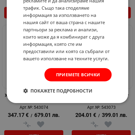
рекламите и да анализираме нашия
трафик. Също така споделяме
КУПИ
КУПИ
информация за използването на
нашия сайт от ваша страна с нашите
партньори за реклама и анализи,
които може да я комбинират с друга
информация, която сте им
предоставили или която са събрали от
вашето използване на техните услуги.
ПРИЕМЕТЕ ВСИЧКИ
ПОКАЖЕТЕ ПОДРОБНОСТИ
Хидрофор Metabo HWAI 4500
Градинска помпа Metabo P
Inox
4500 Inox
Арт.№: 543074
Арт.№: 543073
347.17
€
679.01
лв.
204.01
€
399.01
лв.
/
/