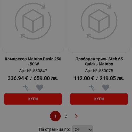
Компресор Metabo Basic 250
Прободен трион Steb 65
- 50 W
Quick - Metabo
Арт.№: 530847
Арт.№: 530075
336.94
€
659.00
лв.
112.00
€
219.05
лв.
/
/
КУПИ
КУПИ
1
2
На страница по: