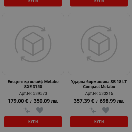
КУПИ
КУПИ
Ексцентър шлайф Metabo
Ударна бормашина SB 18 LT
SXE 3150
Compact Metabo
Арт.№: 539573
Арт.№: 530216
179.00
€
350.09
лв.
357.39
€
698.99
лв.
/
/
КУПИ
КУПИ