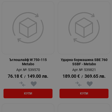
Ъглошлайф W 750-115
Ударна бормашина SBE 760
Metabo
SSBF - Metabo
Арт.№: 539570
Арт.№: 539821
76.18
€
149.00
лв.
189.00
€
369.65
лв.
/
/
КУПИ
КУПИ