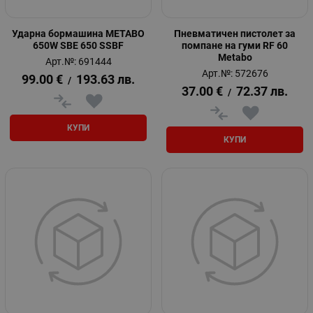
Ударна бормашина METABO
Пневматичен пистолет за
650W SBE 650 SSBF
помпане на гуми RF 60
Metabo
Арт.№: 691444
Арт.№: 572676
99.00
€
193.63
лв.
/
37.00
€
72.37
лв.
/
КУПИ
КУПИ