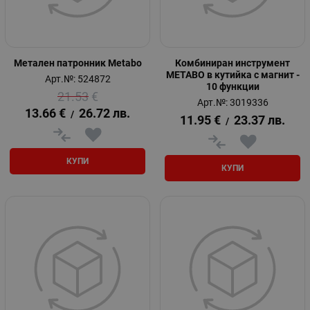
Метален патронник Metabo
Комбиниран инструмент
METABO в кутийка с магнит -
Арт.№: 524872
10 функции
21.53
€
Арт.№: 3019336
13.66
€
26.72
лв.
/
11.95
€
23.37
лв.
/
КУПИ
КУПИ