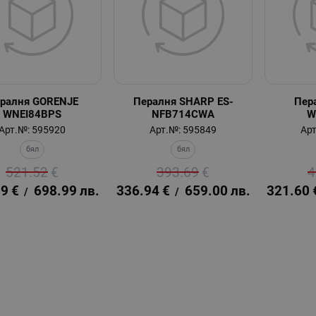
ралня GORENJE
Пералня SHARP ES-
Пер
WNEI84BPS
NFB714CWA
W
Арт.№: 595920
Арт.№: 595849
Арт
бял
бял
521.52
€
393.69
€
4
39
€
698.99
лв.
336.94
€
659.00
лв.
321.60
/
/