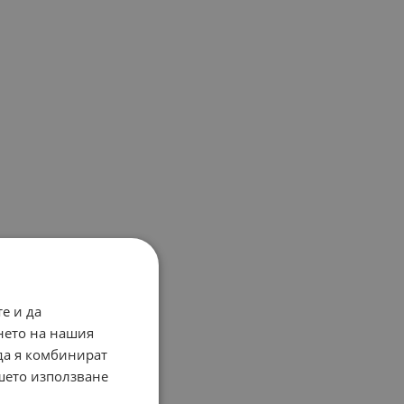
е и да
нето на нашия
 да я комбинират
ашето използване