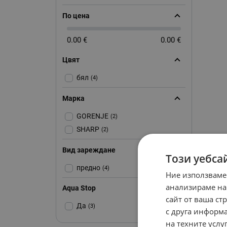
По цена
0.00 €
0.00 €
Цвят
бял
(4)
Марка
GORENJE
(2)
SHARP
(2)
Вид зареждане
Този уебса
предно
(4)
Ние използваме
анализираме на
Aqua Stop
сайт от ваша ст
Да
(3)
с друга информа
на техните услуг