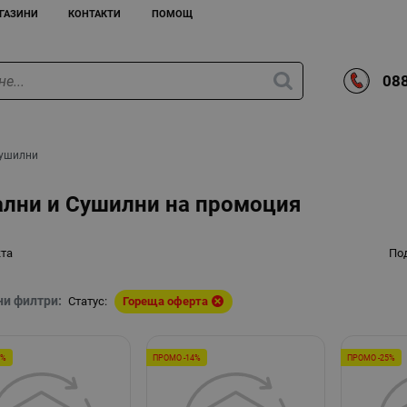
ГАЗИНИ
КОНТАКТИ
ПОМОЩ
088
Сушилни
ални и Сушилни на промоция
кта
По
ни филтри:
Статус:
Гореща оферта
1%
ПРОМО -14%
ПРОМО -25%