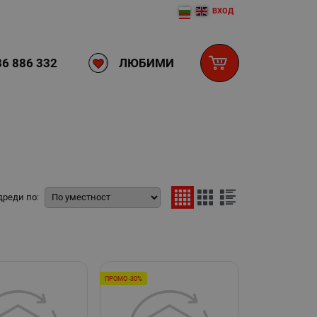
ВХОД
ЛЮБИМИ
6 886 332
дреди по:
ПРОМО -30%