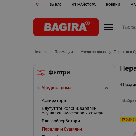
ЗА НАС
ОТ МАЙСТОРА
НОВИНИ
МА
Начало
Промоции
Уреди за дома
Перални и 
Пер
Филтри
4 Проду
Уреди за дома
Аспиратори
Избра
Блутут тонколони, зарядни,
слушалки, аксесоари и камери
ПРОМО -3
Влагоабсорбатори
Перални и Сушилни