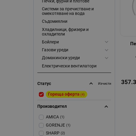
Печки, фурни и плотове
Системи за пречистване и
омекотяване на вода
Съдомиялни
Хладилници, фризери и
охладители
Бойлери
Пе
Газови уреди
Домакински уреди
Електрически вентилатори
357.
Статус
Изчисти
Гореща оферта
(4)
Производител
AMICA
(1)
GORENJE
(1)
SHARP
(2)