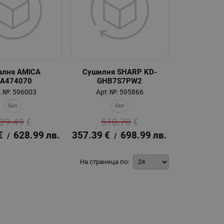
алня AMICA
Сушилня SHARP KD-
A474070
GHB7S7PW2
.№: 596003
Арт.№: 595866
бял
бял
29.49
€
510.78
€
€
628.99
лв.
357.39
€
698.99
лв.
/
/
На страница по: