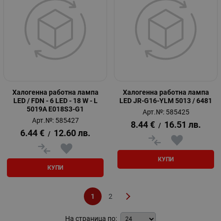
Халогенна работна лампа
Халогенна работна лампа
LED / FDN - 6 LED - 18 W - L
LED JR-G16-YLM 5013 / 6481
5019A E018S3-G1
Арт.№: 585425
Арт.№: 585427
8.44
€
16.51
лв.
/
6.44
€
12.60
лв.
/
КУПИ
КУПИ
1
2
На страница по: