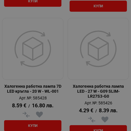
КУПИ
КУПИ
Халогенна работна лампа 7D
Халогенна работна лампа
LED кръгла - 20 W - WL-001
LED - 27 W - G09 SLIM-
LR27S3-G0
Арт.№: 585428
Арт.№: 585426
8.59
€
16.80
лв.
/
4.29
€
8.39
лв.
/
КУПИ
КУПИ