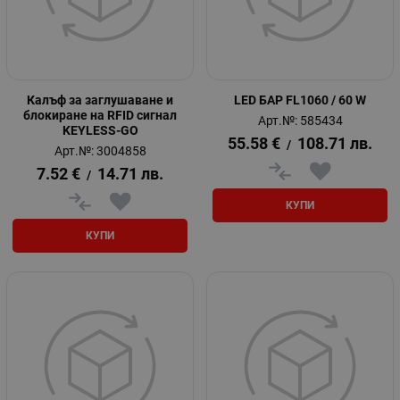
Калъф за заглушаване и
LED БАР FL1060 / 60 W
блокиране на RFID сигнал
Арт.№: 585434
KEYLESS-GO
55.58
€
108.71
лв.
/
Арт.№: 3004858
7.52
€
14.71
лв.
/
КУПИ
КУПИ