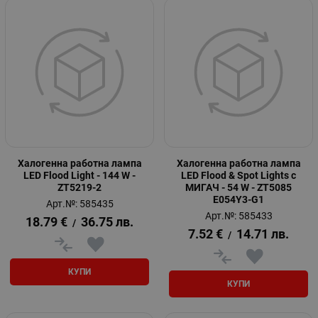
Халогенна работна лампа
Халогенна работна лампа
LED Flood Light - 144 W -
LED Flood & Spot Lights с
ZT5219-2
МИГАЧ - 54 W - ZT5085
E054Y3-G1
Арт.№: 585435
Арт.№: 585433
18.79
€
36.75
лв.
/
7.52
€
14.71
лв.
/
КУПИ
КУПИ