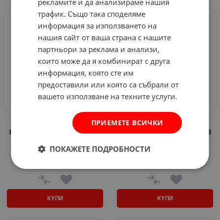
рекламите и да анализираме нашия
трафик. Също така споделяме
информация за използването на
нашия сайт от ваша страна с нашите
партньори за реклама и анализи,
които може да я комбинират с друга
информация, която сте им
предоставили или която са събрали от
вашето използване на техните услуги.
ПРИЕМЕТЕ ВСИЧКИ
Халогенна работна лампа
Халогенна работна лампа
LED Flood & Spot Lights - 162
LED Flood & Spot Lights - 168
W - L155 D1194 LS126B-G1
W - ZT5220-2
ПОКАЖЕТЕ ПОДРОБНОСТИ
Арт.№: 585439
Арт.№: 585437
8.33
€
16.29
лв.
18.87
€
36.91
лв.
/
/
КУПИ
КУПИ