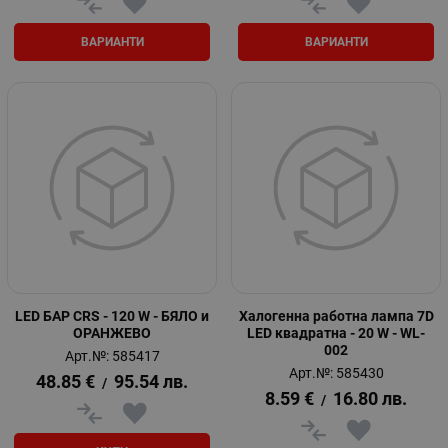
ВАРИАНТИ
ВАРИАНТИ
LED БАР CRS - 120 W - БЯЛO и
Халогенна работна лампа 7D
ОРАНЖЕВО
LED квадратна - 20 W - WL-
002
Арт.№: 585417
Арт.№: 585430
48.85
€
95.54
лв.
/
8.59
€
16.80
лв.
/