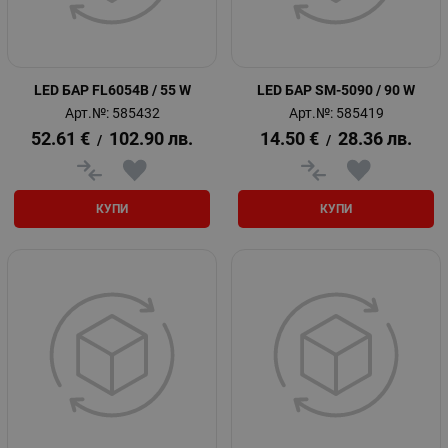
LED БАР FL6054B / 55 W
LED БАР SM-5090 / 90 W
Арт.№: 585432
Арт.№: 585419
52.61
€
102.90
лв.
14.50
€
28.36
лв.
/
/
КУПИ
КУПИ