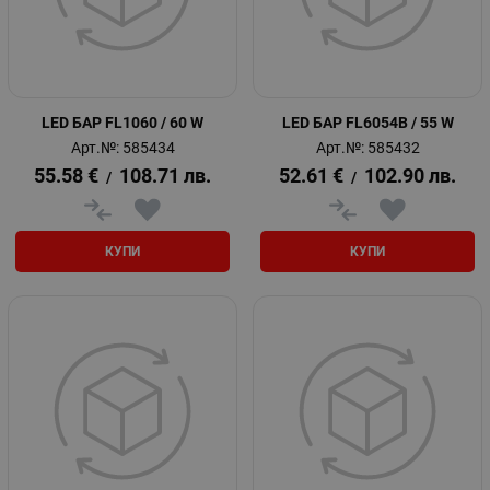
LED БАР FL1060 / 60 W
LED БАР FL6054B / 55 W
Арт.№: 585434
Арт.№: 585432
55.58
€
108.71
лв.
52.61
€
102.90
лв.
/
/
КУПИ
КУПИ