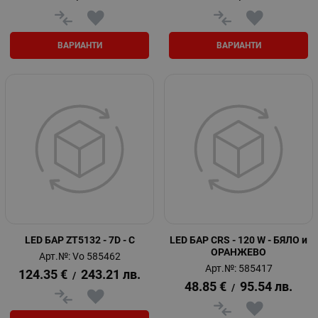
ВАРИАНТИ
ВАРИАНТИ
LED БАР ZT5132 - 7D - C
LED БАР CRS - 120 W - БЯЛO и
ОРАНЖЕВО
Арт.№: Vo 585462
Арт.№: 585417
124.35
€
243.21
лв.
/
48.85
€
95.54
лв.
/