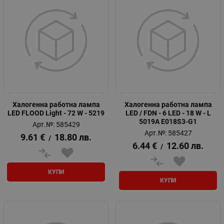
Халогенна работна лампа
Халогенна работна лампа
LED FLOOD Light - 72 W - 5219
LED / FDN - 6 LED - 18 W - L
5019A E018S3-G1
Арт.№: 585429
Арт.№: 585427
9.61
€
18.80
лв.
/
6.44
€
12.60
лв.
/
КУПИ
КУПИ