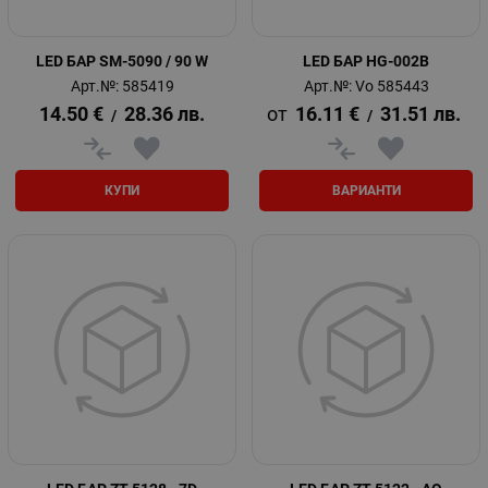
LED БАР SM-5090 / 90 W
LED БАР HG-002B
Арт.№: 585419
Арт.№: Vo 585443
14.50
€
28.36
лв.
16.11
€
31.51
лв.
/
/
КУПИ
ВАРИАНТИ