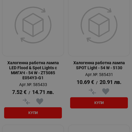
Халогенна работна лампа
Халогенна работна лампа
LED Flood & Spot Lights с
SPOT Light - 54 W - 5130
МИГАЧ - 54 W - ZT5085
Арт.№: 585431
E054Y3-G1
10.69
€
20.91
лв.
/
Арт.№: 585433
7.52
€
14.71
лв.
/
КУПИ
КУПИ