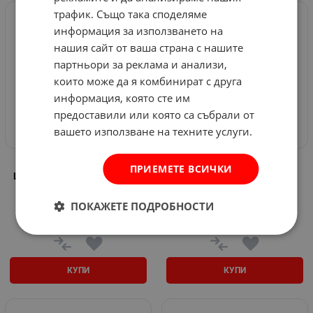
трафик. Също така споделяме
информация за използването на
нашия сайт от ваша страна с нашите
партньори за реклама и анализи,
които може да я комбинират с друга
информация, която сте им
предоставили или която са събрали от
вашето използване на техните услуги.
Халогенна работна лампа
Халогенна работна лампа
ПРИЕМЕТЕ ВСИЧКИ
LED Flood & Spot Lights - 168
LED Flood Light - 144 W -
W - ZT5220-2
ZT5219-2
Арт.№: 585437
Арт.№: 585435
ПОКАЖЕТЕ ПОДРОБНОСТИ
18.87
€
36.91
лв.
18.79
€
36.75
лв.
/
/
КУПИ
КУПИ