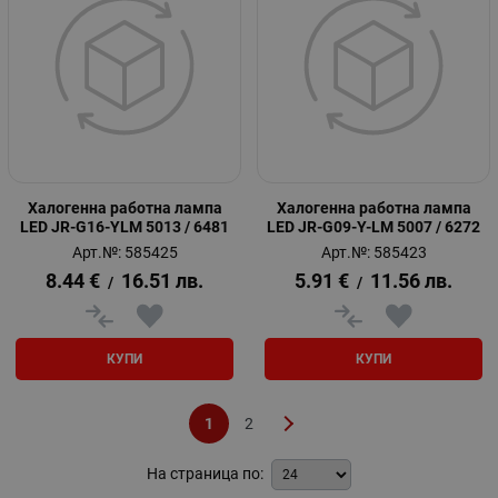
Халогенна работна лампа
Халогенна работна лампа
LED JR-G16-YLM 5013 / 6481
LED JR-G09-Y-LM 5007 / 6272
Арт.№: 585425
Арт.№: 585423
8.44
€
16.51
лв.
5.91
€
11.56
лв.
/
/
КУПИ
КУПИ
1
2
На страница по: