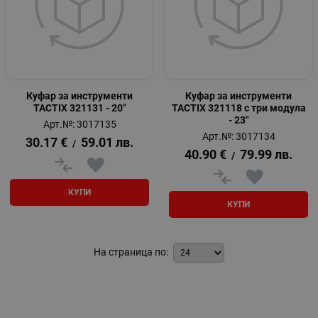
Куфар за инструменти
Куфар за инструменти
TACTIX 321131 - 20"
TACTIX 321118 с три модула
- 23"
Арт.№: 3017135
Арт.№: 3017134
30.17
€
59.01
лв.
/
40.90
€
79.99
лв.
/
КУПИ
КУПИ
На страница по: