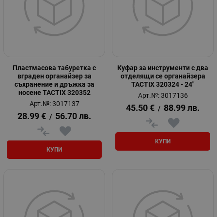
Пластмасова табуретка с
Куфар за инструменти с два
вграден органайзер за
отделящи се органайзера
съхранение и дръжка за
TACTIX 320324 - 24"
носене TACTIX 320352
Арт.№: 3017136
Арт.№: 3017137
45.50
€
88.99
лв.
/
28.99
€
56.70
лв.
/
КУПИ
КУПИ