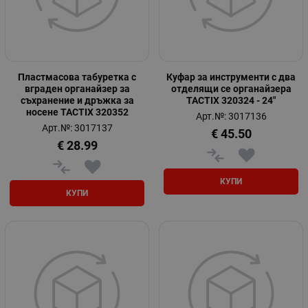
Пластмасова табуретка с
Куфар за инструменти с два
вграден органайзер за
отделящи се органайзера
съхранение и дръжка за
TACTIX 320324 - 24"
носене TACTIX 320352
Арт.№: 3017136
Арт.№: 3017137
€
45.50
€
28.99
КУПИ
КУПИ