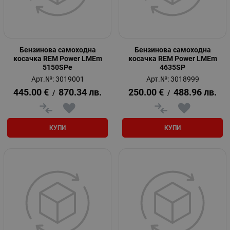
Бензинова самоходна
Бензинова самоходна
косачка REM Power LMEm
косачка REM Power LMEm
5150SPе
4635SP
Арт.№: 3019001
Арт.№: 3018999
445.00
€
870.34
лв.
250.00
€
488.96
лв.
/
/
КУПИ
КУПИ