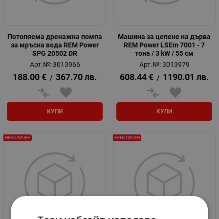
Потопяема дренажна помпа
Машина за цепене на дърва
за мръсна вода REM Power
REM Power LSEm 7001 - 7
SPG 20502 DR
тона / 3 kW / 55 см
Арт.№: 3013966
Арт.№: 3013979
188.00
€
367.70
лв.
608.44
€
1190.01
лв.
/
/
КУПИ
КУПИ
НЕНАЛИЧЕН
НЕНАЛИЧЕН