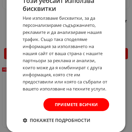
Този уебсайт използва
бисквитки
Бензинова самоходна
Хоризонтална машина за
Ние използваме бисквитки, за да
косачка REM Power LMEm
цепене на дърва REM Power
персонализираме съдържанието,
5150SP
LSEm 7010 - 52 см
рекламите и да анализираме нашия
Арт.№: 3019000
Арт.№: 3013978
трафик. Също така споделяме
информация за използването на
нашия сайт от ваша страна с нашите
ДЕТАЙЛИ
ДЕТАЙЛИ
партньори за реклама и анализи,
които може да я комбинират с друга
НЕНАЛИЧЕН
информация, която сте им
предоставили или която са събрали от
вашето използване на техните услуги.
ПРИЕМЕТЕ ВСИЧКИ
ПОКАЖЕТЕ ПОДРОБНОСТИ