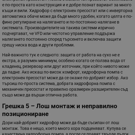
е по-проста като конструкция и е добре познат вариант за много
къщи и вили. Хидрофор с електронен пресостат или с инверторна
автоматика обаче може да бъде много удобен, когато целта е по-
фино регулиране на налягането и по-постоянно налягане в
системата. Производителите на такива системи изрично
подчертават, че VFD или честотно управление поддържа
налягането постоянно според търсенето и включва защити
срещу ниска вода и други проблеми.
Най-важното тук е следното: защита от работа на сухо не е
екстра, а разумен минимум, особено когато се ползва вода от
кладенец, резервоар или друг източник, при който нивото може
да падне. Ако искаш по-висок комфорт, хидрофорна помпа с
електронен пресостат може да се окаже по-добрият избор. Ако
търсиш по-проста система, добрата хидрофорна помпа с
механичен пресостат и правилно оразмерен разширителен съд
също може да върши отлична работа.
Грешка 5 – Лош монтаж и неправилно
позициониране
Дори най-добрият хидрофор може да бъде съсипан от лош
монтаж. Това е нещо, което много хора подценяват. Купува се
качествена хидрофорна помпа, а после се правят твърде дълги