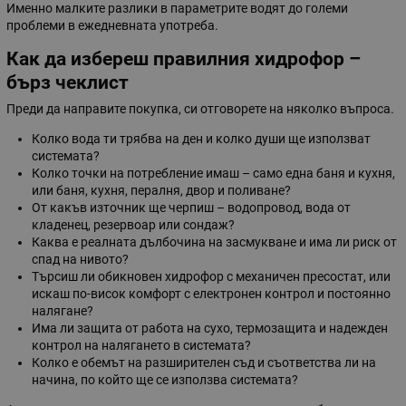
Именно малките разлики в параметрите водят до големи
проблеми в ежедневната употреба.
Как да избереш правилния хидрофор –
бърз чеклист
Преди да направите покупка, си отговорете на няколко въпроса.
Колко вода ти трябва на ден и колко души ще използват
системата?
Колко точки на потребление имаш – само една баня и кухня,
или баня, кухня, пералня, двор и поливане?
От какъв източник ще черпиш – водопровод, вода от
кладенец, резервоар или сондаж?
Каква е реалната дълбочина на засмукване и има ли риск от
спад на нивото?
Търсиш ли обикновен хидрофор с механичен пресостат, или
искаш по-висок комфорт с електронен контрол и постоянно
налягане?
Има ли защита от работа на сухо, термозащита и надежден
контрол на налягането в системата?
Колко е обемът на разширителен съд и съответства ли на
начина, по който ще се използва системата?