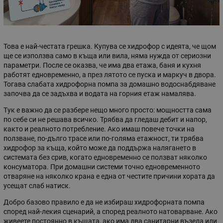
Това е най-честата грешка. Купува се хидрофор с идеята, че щом
ще се използва само в къща или вила, няма нужда от сериозни
параметри. После се оказва, че има два етажа, баня и кухня
работят едновременно, а през лятото се пуска и маркуч в двора.
Тогава слабата хидрофорна помпа за домашно водоснабдяване
започва да се задъхва и водата на горния етаж намалява.
Тук е важно да се разбере нещо много просто: мощността сама
по себе си не решава всичко. Трябва да гледаш дебит и напор,
както и реалното потребление. Ако имаш повече точки на
ползване, по-дълго трасе или по-голяма етажност, ти трябва
хидрофор за къща, който може да поддържа налягането в
системата без срив, когато едновременно се ползват няколко
консуматора. При домашни системи точно едновременното
отваряне на няколко крана е една от честите причини хората да
усещат слаб натиск.
Добро базово правило е да не избираш хидрофорната помпа
според най-лекия сценарий, а според реалното натоварване. Ако
живеете постоянно в къщата, ако има два санитарни възела или