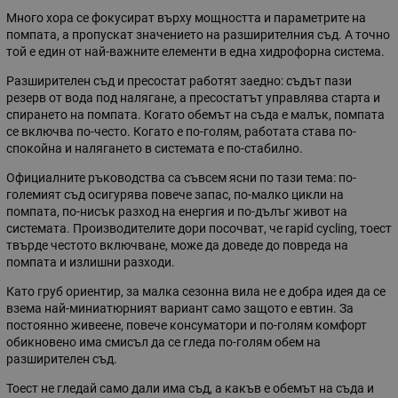
Много хора се фокусират върху мощността и параметрите на
помпата, а пропускат значението на разширителния съд. А точно
той е един от най-важните елементи в една хидрофорна система.
Разширителен съд и пресостат работят заедно: съдът пази
резерв от вода под налягане, а пресостатът управлява старта и
спирането на помпата. Когато обемът на съда е малък, помпата
се включва по-често. Когато е по-голям, работата става по-
спокойна и налягането в системата е по-стабилно.
Официалните ръководства са съвсем ясни по тази тема: по-
големият съд осигурява повече запас, по-малко цикли на
помпата, по-нисък разход на енергия и по-дълъг живот на
системата. Производителите дори посочват, че rapid cycling, тоест
твърде честото включване, може да доведе до повреда на
помпата и излишни разходи.
Като груб ориентир, за малка сезонна вила не е добра идея да се
взема най-миниатюрният вариант само защото е евтин. За
постоянно живеене, повече консуматори и по-голям комфорт
обикновено има смисъл да се гледа по-голям обем на
разширителен съд.
Тоест не гледай само дали има съд, а какъв е обемът на съда и