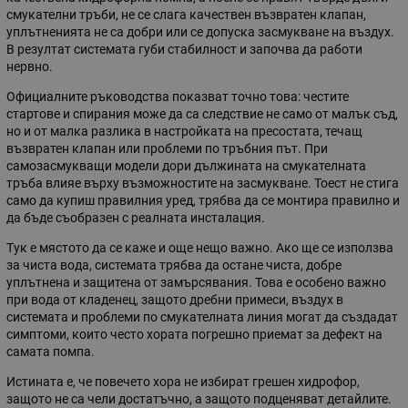
смукателни тръби, не се слага качествен възвратен клапан,
уплътненията не са добри или се допуска засмукване на въздух.
В резултат системата губи стабилност и започва да работи
нервно.
Официалните ръководства показват точно това: честите
стартове и спирания може да са следствие не само от малък съд,
но и от малка разлика в настройката на пресостата, течащ
възвратен клапан или проблеми по тръбния път. При
самозасмукващи модели дори дължината на смукателната
тръба влияе върху възможностите на засмукване. Тоест не стига
само да купиш правилния уред, трябва да се монтира правилно и
да бъде съобразен с реалната инсталация.
Тук е мястото да се каже и още нещо важно. Ако ще се използва
за чиста вода, системата трябва да остане чиста, добре
уплътнена и защитена от замърсявания. Това е особено важно
при вода от кладенец, защото дребни примеси, въздух в
системата и проблеми по смукателната линия могат да създадат
симптоми, които често хората погрешно приемат за дефект на
самата помпа.
Истината е, че повечето хора не избират грешен хидрофор,
защото не са чели достатъчно, а защото подценяват детайлите.