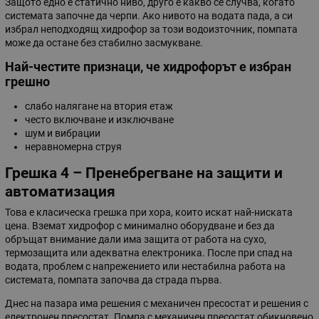
Защото едно е статично ниво, друго е какво се случва, когато
системата започне да черпи. Ако нивото на водата пада, а си
избрал неподходящ хидрофор за този водоизточник, помпата
може да остане без стабилно засмукване.
Най-честите признаци, че хидрофорът е избран
грешно
слабо налягане на втория етаж
често включване и изключване
шум и вибрации
неравномерна струя
Грешка 4 – Пренебрегване на защити и
автоматизация
Това е класическа грешка при хора, които искат най-ниската
цена. Вземат хидрофор с минимално оборудване и без да
обръщат внимание дали има защита от работа на сухо,
термозащита или адекватна електроника. После при спад на
водата, проблем с напрежението или нестабилна работа на
системата, помпата започва да страда първа.
Днес на пазара има решения с механичен пресостат и решения с
електронен пресостат. Помпа с механичен пресостат обикновено