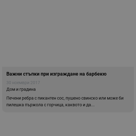
Важни стъпки при изграждане на барбекю
30 ноември 2017
Дом и градина
Печени ребра с пикантен сос, пушено свинско или може би
пилешка пържола с горчица, каквото и да...