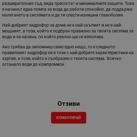
разширителния съд, вида пресостат и минималните защити. Това
е начинът една помпа за вода да работи спокойно, да поддържа
налягането в системата и да ти спести излишни главоболия.
Най-добрият хидрофор за дома не е най-скъпият и не е най-
мощният, а този, който е подбран правилно за твоята система за
вода и за начина, по който реално ще се използва.
Ако трябва да запомниш само едно нещо, то е следното:
правилният хидрофор не е този с най-добрите характеристики на
хартия, а този, който е съобразен с твоята система. Всичко
останало води до компромиси.
Отзиви
КОМЕНТИРАЙ