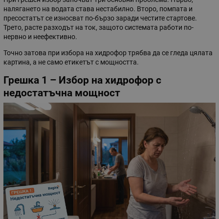
налягането на водата става нестабилно. Второ, помпата и
пресостатът се износват по-бързо заради честите стартове.
Трето, расте разходът на ток, защото системата работи по-
нервно и неефективно.
Точно затова при избора на хидрофор трябва да се гледа цялата
картина, а не само етикетът с мощността.
Грешка 1 – Избор на хидрофор с
недостатъчна мощност