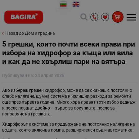
Назад до Дом и градина
5 грешки, които почти всеки прави при
избора на хидрофор за къща или вила
и как да не хвърлиш пари на вятъра
Публикуван на:
24 април 2026
Ако избереш грешен хидрофор, може да се окажеш с постоянно
слабо налягане, шумна система и излишни разходи за ремонти
още през първата година. Много хора правят този избор веднъж
и после плащат двойно – първо за покупката, после за
поправяне на грешката.
Хидрофорът е система за поддържане на постоянно налягане на
водата, която включва помпа, разширителен съд и автоматика.