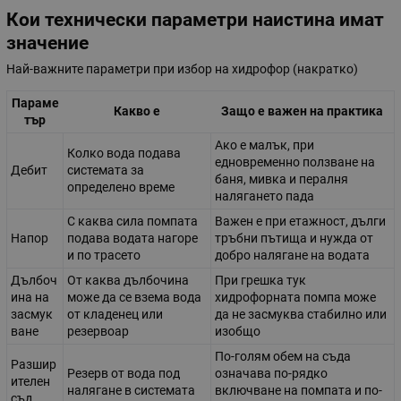
Кои технически параметри наистина имат
значение
Най-важните параметри при избор на хидрофор (накратко)
Параме
Какво е
Защо е важен на практика
тър
Ако е малък, при
Колко вода подава
едновременно ползване на
Дебит
системата за
баня, мивка и пералня
определено време
налягането пада
С каква сила помпата
Важен е при етажност, дълги
Напор
подава водата нагоре
тръбни пътища и нужда от
и по трасето
добро налягане на водата
Дълбоч
От каква дълбочина
При грешка тук
ина на
може да се взема вода
хидрофорната помпа може
засмук
от кладенец или
да не засмуква стабилно или
ване
резервоар
изобщо
По-голям обем на съда
Разшир
Резерв от вода под
означава по-рядко
ителен
налягане в системата
включване на помпата и по-
съд