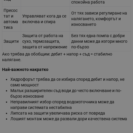
спокойна работа
Пресос
От тях зависи регулиране на
тат и
Управляват кога да се
налягането, комфортът и
автома
включва и спира
износването
тика
Защита от работа на
Без тях една помпа с добри
Защити
сухо, термозащита,
данни може да изгори много
защита от напрежение
по-бързо
Ако трябва да обобщим: дебит + напор + съд = стабилно
налягане.
Най-важното накратко
Хидрофорът трябва да се избира според дебит и напор, не
само мощност
Малък разширителен съд води до често включване и по-
бързо износване
Неправилният избор според водоизточника може да
направи системата нестабилна
Липсата на защити увеличава риска от повреда
Лошият монтаж може да развали дори качествена система