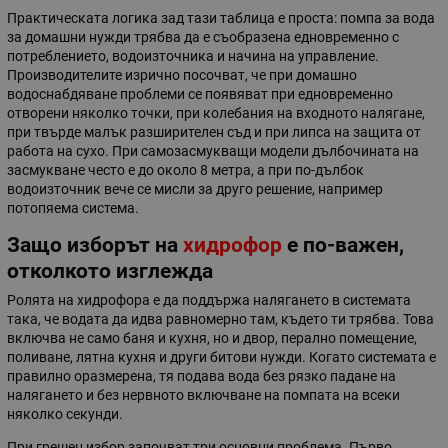
Практическата логика зад тази таблица е проста: помпа за вода
за домашни нужди трябва да е съобразена едновременно с
потреблението, водоизточника и начина на управление.
Производителите изрично посочват, че при домашно
водоснабдяване проблеми се появяват при едновременно
отворени няколко точки, при колебания на входното налягане,
при твърде малък разширителен съд и при липса на защита от
работа на сухо. При самозасмукващи модели дълбочината на
засмукване често е до около 8 метра, а при по-дълбок
водоизточник вече се мисли за друго решение, например
потопяема система.
Защо изборът на
хидрофор
е по-важен,
отколкото изглежда
Ролята на хидрофора е да поддържа налягането в системата
така, че водата да идва равномерно там, където ти трябва. Това
включва не само баня и кухня, но и двор, перално помещение,
поливане, лятна кухня и други битови нужди. Когато системата е
правилно оразмерена, тя подава вода без рязко падане на
налягането и без нервното включване на помпата на всеки
няколко секунди.
При грешен избор започват три основни проблема. Първо,