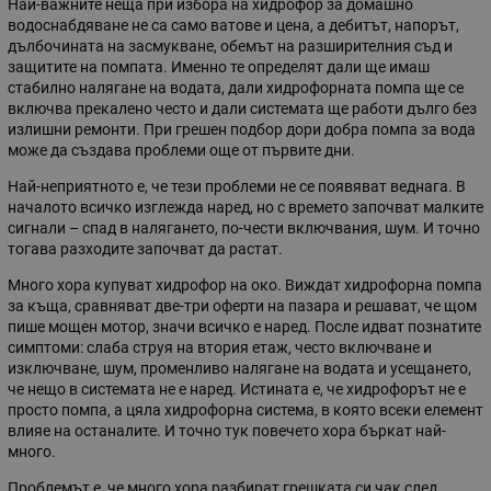
Най-важните неща при избора на хидрофор за домашно
водоснабдяване не са само ватове и цена, а дебитът, напорът,
дълбочината на засмукване, обемът на разширителния съд и
защитите на помпата. Именно те определят дали ще имаш
стабилно налягане на водата, дали хидрофорната помпа ще се
включва прекалено често и дали системата ще работи дълго без
излишни ремонти. При грешен подбор дори добра помпа за вода
може да създава проблеми още от първите дни.
Най-неприятното е, че тези проблеми не се появяват веднага. В
началото всичко изглежда наред, но с времето започват малките
сигнали – спад в налягането, по-чести включвания, шум. И точно
тогава разходите започват да растат.
Много хора купуват хидрофор на око. Виждат хидрофорна помпа
за къща, сравняват две-три оферти на пазара и решават, че щом
пише мощен мотор, значи всичко е наред. После идват познатите
симптоми: слаба струя на втория етаж, често включване и
изключване, шум, променливо налягане на водата и усещането,
че нещо в системата не е наред. Истината е, че хидрофорът не е
просто помпа, а цяла хидрофорна система, в която всеки елемент
влияе на останалите.
И точно тук повечето хора бъркат най-
много.
Проблемът е, че много хора разбират грешката си чак след