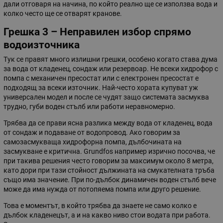
дали отговаря на начина, по който реално ще се използва вода и
колко често ще се отварят кранове.
Грешка 3 – Неправилен избор спрямо
водоизточника
Тук се правят много излишни грешки, особено когато става дума
за вода от кладенец, сондаж или резервоар. Не всеки хидрофор с
помпа с механичен пресостат или с електронен пресостат е
подходящ за всеки източник. Най-често хората купуват уж
универсален модел и после се чудят защо системата засмуква
трудно, губи воден стълб или работи неравномерно.
Трябва да се прави ясна разлика между вода от кладенец, вода
от сондаж и подаване от водопровод. Ако говорим за
самозасмукваща хидрофорна помпа, дълбочината на
засмукване е критична. Grundfos например изрично посочва, че
при такива решения често говорим за максимум около 8 метра,
като дори при тази стойност дължината на смукателната тръба
също има значение. При по-дълбок динамичен воден стълб вече
може да има нужда от потопяема помпа или друго решение.
Това е моментът, в който трябва да знаете не само колко е
дълбок кладенецът, а и на какво ниво стои водата при работа.