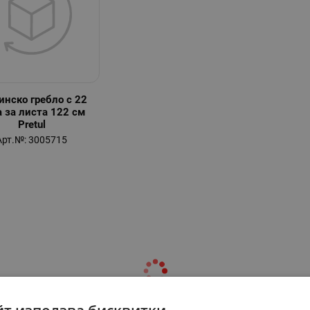
инско гребло с 22
 за листа 122 см
Pretul
Арт.№: 3005715