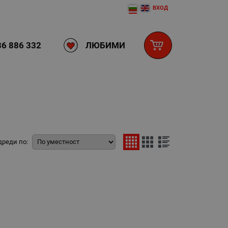
ВХОД
ЛЮБИМИ
6 886 332
дреди по: