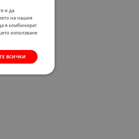
е и да
нето на нашия
 да я комбинират
ашето използване
ТЕ ВСИЧКИ