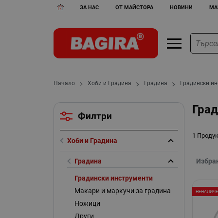
ЗА НАС
ОТ МАЙСТОРА
НОВИНИ
МА
Начало
Хоби и Градина
Градина
Градински и
Гра
Филтри
1 Проду
Хоби и Градина
Градина
Избра
Градински инструменти
Макари и маркучи за градина
НЕНАЛИЧ
Ножици
Други