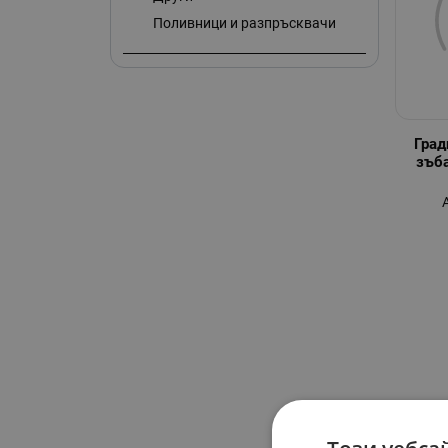
Поливници и разпръсквачи
Град
зъба