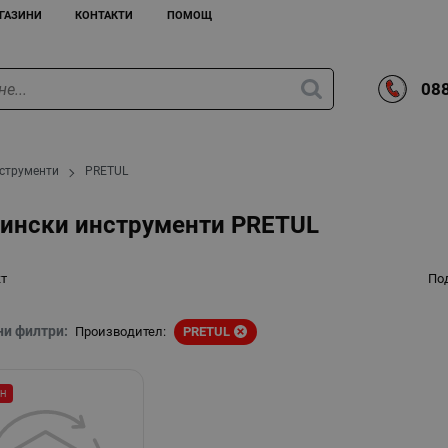
ГАЗИНИ
КОНТАКТИ
ПОМОЩ
088
нструменти
PRETUL
дински инструменти PRETUL
кт
По
ни филтри:
Производител:
PRETUL
ЕН