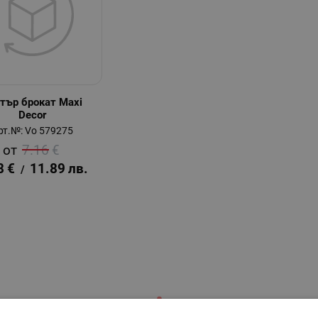
тър брокат Maxi
Decor
рт.№: Vo 579275
7.16
€
8
€
11.89
лв.
/