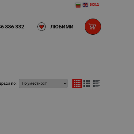
ВХОД
ЛЮБИМИ
6 886 332
дреди по: