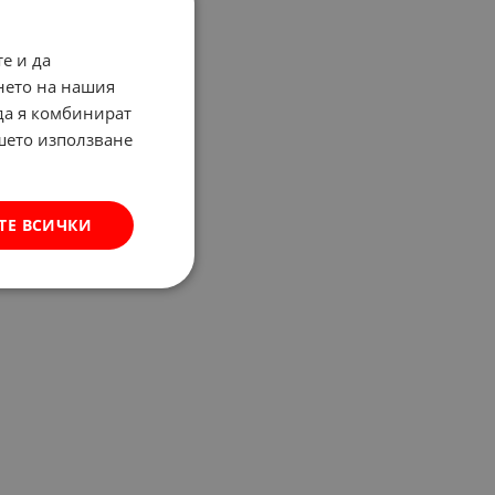
е и да
нето на нашия
 да я комбинират
ашето използване
ТЕ ВСИЧКИ