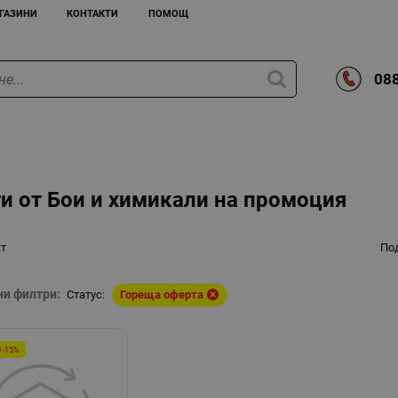
ГАЗИНИ
КОНТАКТИ
ПОМОЩ
088
и от Бои и химикали на промоция
кт
По
ни филтри:
Статус:
Гореща оферта
 -15%