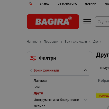
ЗА НАС
ОТ МАЙСТОРА
НОВИНИ
МА
Начало
Промоции
Бои и химикали
Други
Друг
Филтри
1 Проду
Бои и химикали
Латекси
Избра
Бои
Други
ПРОМО ДО
Инструменти за боядисване
Лепила