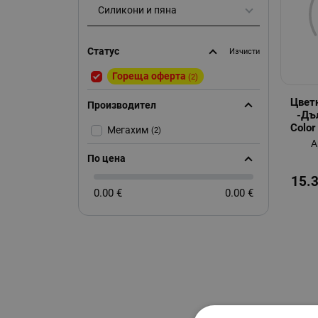
Силикони и пяна
Статус
Изчисти
Гореща оферта
(2)
Цвет
Производител
-Дъ
Color
Мегахим
(2)
А
По цена
15.
0.00 €
0.00 €