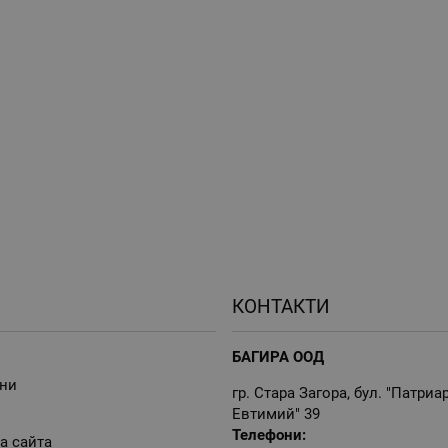
КОНТАКТИ
БАГИРА ООД
ни
гр. Стара Загора, бул. "Патриа
Евтимий" 39
Телефони:
а сайта