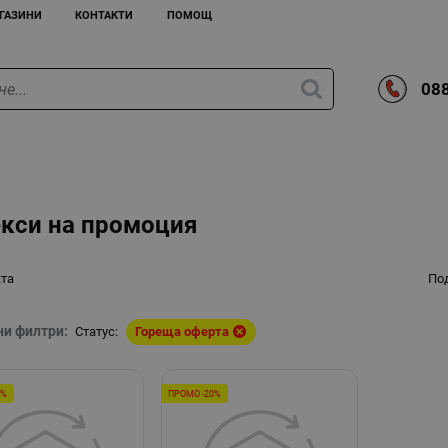
ГАЗИНИ
КОНТАКТИ
ПОМОЩ
088
екси на промоция
кта
По
ни филтри:
Статус:
Гореща оферта
0%
ПРОМО -20%