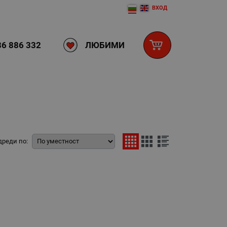
ВХОД
ЛЮБИМИ
6 886 332
дреди по: