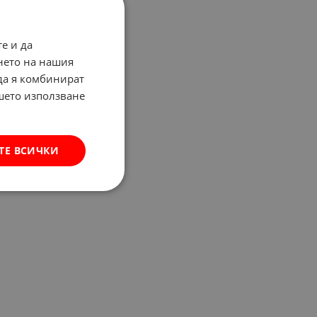
е и да
нето на нашия
 да я комбинират
ашето използване
ТЕ ВСИЧКИ