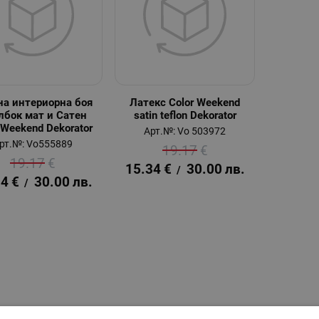
на интериорна боя
Латекс Color Weekend
лбок мат и Сатен
satin teflon Dekorator
 Weekend Dekorator
Арт.№: Vo 503972
рт.№: Vo555889
19.17
€
19.17
€
15.34
€
30.00
лв.
/
34
€
30.00
лв.
/