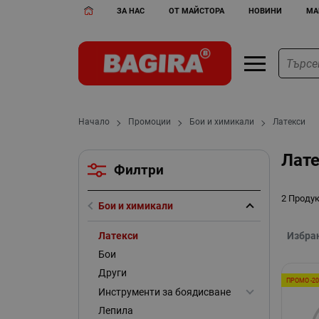
ЗА НАС
ОТ МАЙСТОРА
НОВИНИ
МА
Начало
Промоции
Бои и химикали
Латекси
Лат
Филтри
2 Проду
Бои и химикали
Латекси
Избра
Бои
Други
ПРОМО -2
Инструменти за боядисване
Лепила