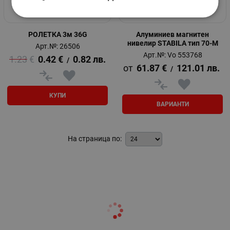
РОЛЕТКА 3м 36G
Алуминиев магнитен
нивелир STABILA тип 70-M
Арт.№: 26506
Арт.№: Vo 553768
1.23
€
0.42
€
0.82
лв.
/
61.87
€
121.01
лв.
/
КУПИ
ВАРИАНТИ
На страница по: