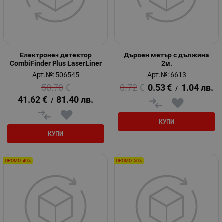
Електронен детектор
Дървен метър с дължина
CombiFinder Plus LaserLiner
2м.
Арт.№: 506545
Арт.№: 6613
50.70
€
0.72
€
0.53
€
1.04
лв.
/
41.62
€
81.40
лв.
/
КУПИ
КУПИ
ПРОМО -40%
ПРОМО -50%