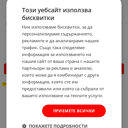
Този уебсайт използва
бисквитки
ИНДИКАТОРЕН ВЪТРОМЕР
ИНДИКАТОРЕН ВЪТРОМЕР
Ние използваме бисквитки, за да
250-450
160-250
персонализираме съдържанието,
Арт.№: 590
Арт.№: 588
рекламите и да анализираме нашия
121.69
€
106.35
€
трафик. Също така споделяме
67.00
€
131.04
лв.
58.31
€
114.04
лв.
/
/
информация за използването на
нашия сайт от ваша страна с нашите
партньори за реклама и анализи,
КУПИ
КУПИ
които може да я комбинират с друга
информация, която сте им
ПРОМО -66%
ПРОМО ДО -28%
предоставили или която са събрали от
вашето използване на техните услуги.
ПРИЕМЕТЕ ВСИЧКИ
ПОКАЖЕТЕ ПОДРОБНОСТИ