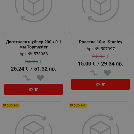
Дигитален шублер 200 х 0.1
Ролетка 10 м. Stanley
мм Topmaster
Арт.№: 507997
Арт.№: 578058
21.01
€
34.26
€
15.00
€
29.34
лв.
/
26.24
€
51.32
лв.
/
КУПИ
КУПИ
ПРОМО -36%
ПРОМО -16%