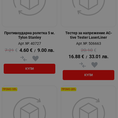
Противоударна ролетка 5 м.
Тестер за напрежение AC-
Tylon Stanley
tive Tester LaserLiner
Арт.№: 40727
Арт.№: 506663
7.21
€
4.60
€
9.00
лв.
20.10
€
/
16.88
€
33.01
лв.
/
КУПИ
КУПИ
ПРОМО -18%
ПРОМО -26%