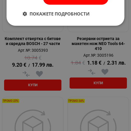
ПОКАЖЕТЕ ПОДРОБНОСТИ
Комплект отвертка с битове
Резервни остриета за
и свредла BOSCH - 27 части
макетен нож NEO Tools 64-
410
Арт.№: 3005393
Арт.№: 3005196
10.74
€
1.84
€
1.18
€
2.31
лв.
/
9.20
€
17.99
лв.
/
КУПИ
КУПИ
ПРОМО -25%
ПРОМО -34%