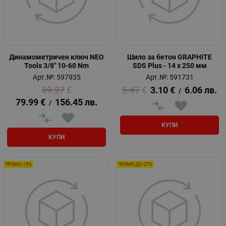
Динамометричен ключ NEO
Шило за бетон GRAPHITE
Tools 3/8" 10-60 Nm
SDS Plus - 14 х 250 мм
Арт.№: 597935
Арт.№: 591731
89.27
€
5.47
€
3.10
€
6.06
лв.
/
79.99
€
156.45
лв.
/
КУПИ
КУПИ
ПРОМО -15%
ПРОМО ДО -27%