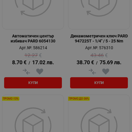
Автоматичен център
Динамометричен ключ PARD
избивач PARD 6054130
947225T - 1/4" / 5 - 25 Nm
Арт.№: 586214
Арт.№: 576310
12.27
€
43.46
€
8.70
€
17.02
лв.
38.70
€
75.69
лв.
/
/
КУПИ
КУПИ
ПРОМО -13%
ПРОМО ДО -36%