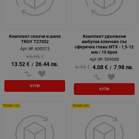
Комплект секачи и шила
Комплект удължени
TROY T27052
имбусни ключове със
сферична глава MTX - 1,5-12
Арт.№: 600313
мм / 10 броя
18.05
€
Арт.№: 599088
13.52
€
26.44
лв.
/
6.19
€
4.08
€
7.98
лв.
/
КУПИ
КУПИ
ПРОМО -10%
ПРОМО -43%