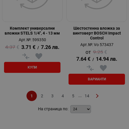
Комплект универсални
Шестостенна вложка за
вложки STELS 1/4", 4 - 13 мм
винтоверт BOSCH Impact
Control
Арт.№: 599350
Арт.№: Vo 573437
4.37
€
3.71
€
7.26
лв.
/
9.25
€
7.64
€
14.94
лв.
/
КУПИ
ВАРИАНТИ
...
1
2
3
4
5
14
На страница по: