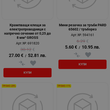
Крампващи клещи за
Мини резачка за тръби PARD
електропроводници с
65602 / тръборез
напречно сечение от 0,25 до
Арт.№: 594161
8 мм² GROSS
6.29
€
Арт.№: 691820
5.60
€
10.95
лв.
/
30.12
€
27.00
€
52.81
лв.
/
КУПИ
КУПИ
ПРОМО -29%
ПРОМО -11%