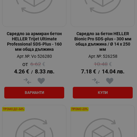
Свредло за армиран бетон
Свредло за бетон HELLER
HELLER Trijet Ultimate
Bionic Pro SDS-plus - 300 мм
Professional SDS-Plus - 160
обща дължина / Ø 14 х 250
мм обща дължина
мм
Арт.№: Vo 526280
Арт.№: 526258
6.62
€
10.48
€
4.26
€
8.33
лв.
7.18
€
14.04
лв.
/
/
ВАРИАНТИ
КУПИ
ПРОМО ДО -34%
ПРОМО -23%