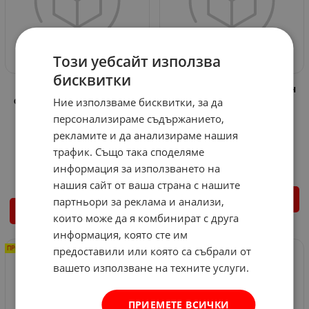
Този уебсайт използва
бисквитки
Свредло за бетон DeWalt
Комплект свредла за бетон
Ние използваме бисквитки, за да
серия Extreme SDS Plus 50 x
BOSCH SDS Plus - 7 части
110 мм
Арт.№: 3005391
персонализираме съдържанието,
Арт.№: Vo 10202
19.94
€
рекламите и да анализираме нашия
3.58
€
15.33
€
29.98
лв.
трафик. Също така споделяме
/
2.94
€
5.75
лв.
/
информация за използването на
нашия сайт от ваша страна с нашите
партньори за реклама и анализи,
КУПИ
ВАРИАНТИ
които може да я комбинират с друга
информация, която сте им
предоставили или която са събрали от
ПРОМО -14%
ПРОМО -36%
вашето използване на техните услуги.
ПРИЕМЕТЕ ВСИЧКИ