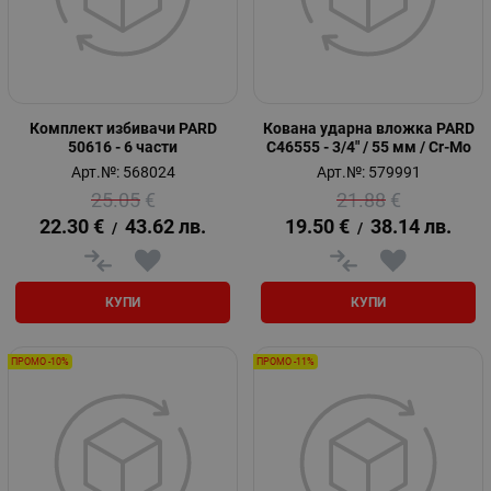
Комплект избивачи PARD
Кована ударна вложка PARD
50616 - 6 части
C46555 - 3/4" / 55 мм / Cr-Mo
Арт.№: 568024
Арт.№: 579991
25.05
€
21.88
€
22.30
€
43.62
лв.
19.50
€
38.14
лв.
/
/
КУПИ
КУПИ
ПРОМО -10%
ПРОМО -11%