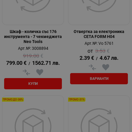
Шкаф - количка със 176
Отвертка за електроника
инструмента - 7 чекмеджета
CETA FORM H04
Neo Tools
Арт.№: Vo 5761
Арт.№: 3008894
3.53
€
919.00
€
2.39
€
4.67
лв.
/
799.00
€
1562.71
лв.
/
ВАРИАНТИ
КУПИ
ПРОМО ДО -36%
ПРОМО -31%