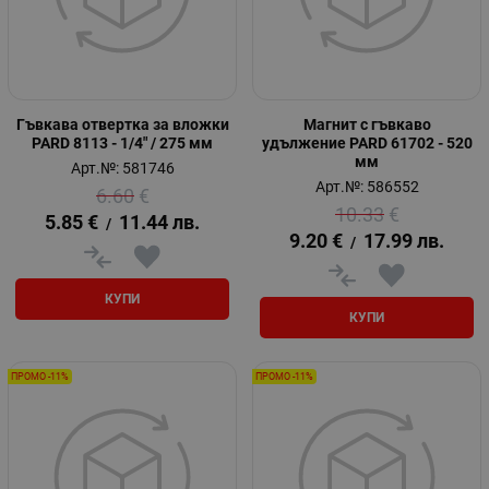
Гъвкава отвертка за вложки
Магнит с гъвкаво
PARD 8113 - 1/4" / 275 мм
удължение PARD 61702 - 520
мм
Арт.№: 581746
Арт.№: 586552
6.60
€
10.33
€
5.85
€
11.44
лв.
/
9.20
€
17.99
лв.
/
КУПИ
КУПИ
ПРОМО -11%
ПРОМО -11%