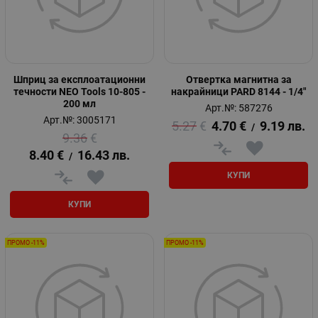
Шприц за експлоатационни
Отвертка магнитна за
течности NEO Tools 10-805 -
накрайници PARD 8144 - 1/4"
200 мл
Арт.№: 587276
Арт.№: 3005171
5.27
€
4.70
€
9.19
лв.
/
9.36
€
8.40
€
16.43
лв.
/
КУПИ
КУПИ
ПРОМО -11%
ПРОМО -11%