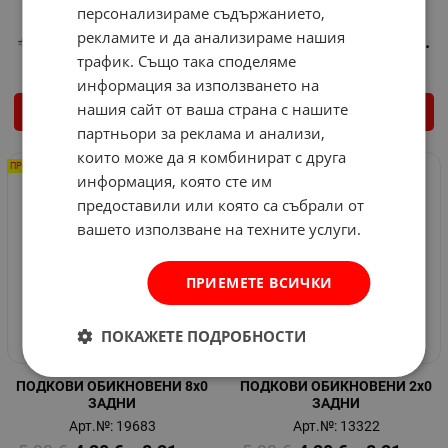
персонализираме съдържанието,
Арт.№: 12248
Арт.№: 12249
рекламите и да анализираме нашия
4.55
€
1.20
€
2.35
лв.
4.55
€
1.20
€
2.35
лв.
/
/
трафик. Също така споделяме
информация за използването на
нашия сайт от ваша страна с нашите
КУПИ
КУПИ
партньори за реклама и анализи,
които може да я комбинират с друга
ПРОМО -29%
ПРОМО -29%
информация, която сте им
предоставили или която са събрали от
вашето използване на техните услуги.
ПРИЕМЕТЕ ВСИЧКИ
ПОКАЖЕТЕ ПОДРОБНОСТИ
ПОДКОВИ ОБИКНОВЕНИ 8x0
ПОДКОВИ ОБИКНОВЕНИ 2x0
ЗАДНИ
ЗАДНИ
Арт.№: 19683
Арт.№: 13322