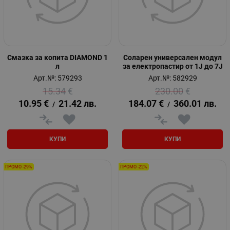
Смазка за копита DIAMOND 1
Соларен универсален модул
л
за електропастир oт 1J до 7J
Арт.№: 579293
Арт.№: 582929
15.34
€
230.00
€
10.95
€
21.42
лв.
184.07
€
360.01
лв.
/
/
КУПИ
КУПИ
ПРОМО -29%
ПРОМО -22%