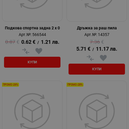
Подкова спортна задна 2 x 0
Дръжка за раш пила
Арт.№: 566544
Арт.№: 14357
0.87
€
0.62
€
1.21
лв.
7.36
€
/
5.71
€
11.17
лв.
/
КУПИ
КУПИ
ПРОМО -26%
ПРОМО -28%