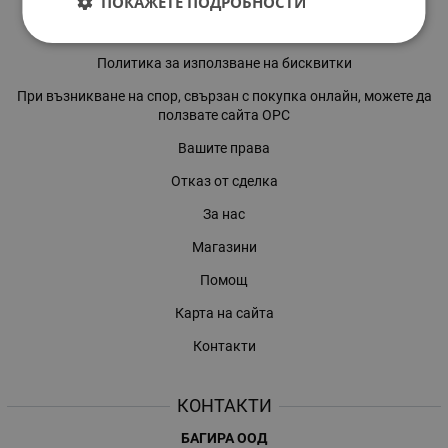
ПОКАЖЕТЕ ПОДРОБНОСТИ
Политиката за поверителност
Политика за използване на бисквитки
При възникване на спор, свързан с покупка онлайн, можете да
ползвате сайта ОРС
Вашите права
Отказ от сделка
За нас
Магазини
Помощ
Карта на сайта
Контакти
КОНТАКТИ
БАГИРА ООД