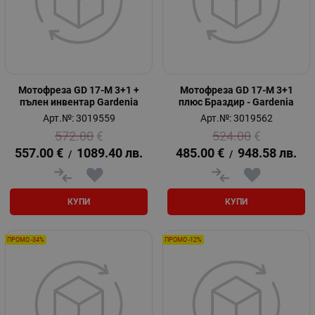
Мотофреза GD 17-M 3+1 +
Мотофреза GD 17-M 3+1
пълен инвентар Gardenia
плюс Браздир - Gardenia
Арт.№: 3019559
Арт.№: 3019562
572.00
€
524.00
€
557.00
€
1089.40
лв.
485.00
€
948.58
лв.
/
/
КУПИ
КУПИ
ПРОМО -34%
ПРОМО -12%