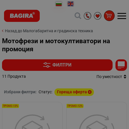
Назад до Малогабаритна и градинска техника
Мотофрези и мотокултиватори на
промоция
ФИЛТРИ
11 Продукта
По уместност
Избрани филтри:
Статус:
Гореща оферта
ПРОМО -13%
ПРОМО -12%