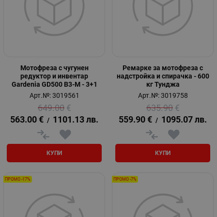
Мотофреза с чугунен
Ремарке за мотофреза с
редуктор и инвентар
надстройка и спирачка - 600
Gardenia GD500 B3-M - 3+1
кг Тунджа
Арт.№: 3019561
Арт.№: 3019758
649.00
€
635.90
€
563.00
€
1101.13
лв.
559.90
€
1095.07
лв.
/
/
КУПИ
КУПИ
ПРОМО -17%
ПРОМО -7%