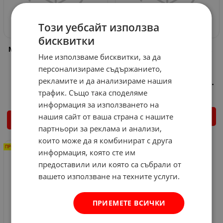
Този уебсайт използва
бисквитки
Мотофреза GD17 M Gardenia
МОТИЧКА ЗА МОТОФРЕЗА
Ние използваме бисквитки, за да
-ДЯСНА
Арт.№: 541012
персонализираме съдържанието,
Арт.№: 27269
524.07
€
рекламите и да анализираме нашия
4.09
€
3.22
€
6.30
лв.
/
470.00
€
919.24
лв.
/
трафик. Също така споделяме
информация за използването на
нашия сайт от ваша страна с нашите
КУПИ
КУПИ
партньори за реклама и анализи,
които може да я комбинират с друга
ПРОМО -12%
информация, която сте им
предоставили или която са събрали от
вашето използване на техните услуги.
ПРИЕМЕТЕ ВСИЧКИ