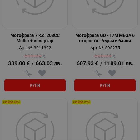
Мотофреза 7 к.с. 208CC
Мотофреза GD - 17M MEGA 6
Moller + инвертар
скорости - бързи и бавни
Арт.№: 3011392
Арт.№: 595275
511.29
€
690.24
€
339.00
€
663.03
лв.
607.93
€
1189.01
лв.
/
/
КУПИ
КУПИ
ПРОМО -10%
ПРОМО -21%