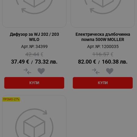
Дифузор за WJ 202 / 203
Електрическа дълбочинна
WILO
помпа 500W MOLLER
Арт.№: 34399
Арт.№: 1200035
42.44
€
116.57
€
37.49
€
73.32
лв.
82.00
€
160.38
лв.
/
/
КУПИ
КУПИ
ПРОМО -27%