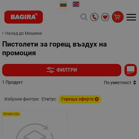
Назад до Машини
Пистолети за горещ въздух на
промоция
ФИЛТРИ
1 Продукт
По уместност
Избрани филтри:
Статус:
Гореща оферта
ПРОМО -25%