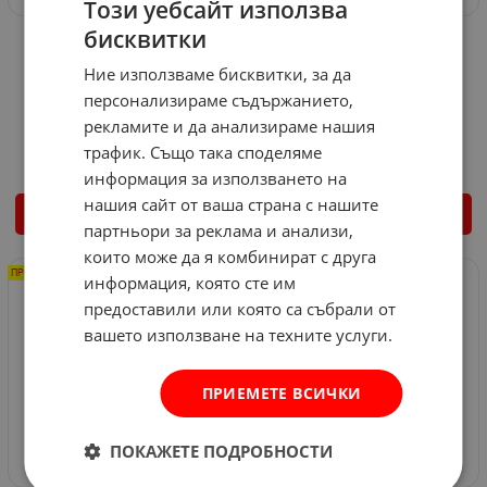
Този уебсайт използва
бисквитки
Циркуляр WESCO WS2934
Саблен трион WESCO
18V 1.5Ah
WS2947 18V Li-Ion 1.5Ah
Ние използваме бисквитки, за да
Арт.№: 570076
Арт.№: 570077
персонализираме съдържанието,
92.03
€
89.98
€
рекламите и да анализираме нашия
82.82
€
161.98
лв.
80.78
€
157.99
лв.
/
/
трафик. Също така споделяме
информация за използването на
нашия сайт от ваша страна с нашите
КУПИ
КУПИ
партньори за реклама и анализи,
които може да я комбинират с друга
ПРОМО -25%
ПРОМО -11%
информация, която сте им
предоставили или която са събрали от
вашето използване на техните услуги.
ПРИЕМЕТЕ ВСИЧКИ
ПОКАЖЕТЕ ПОДРОБНОСТИ