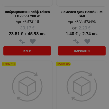
Вибрационен шлайф Tolsen
Ламелен диск Bosch SFM
FX 79561 200 W
G60
Арт.№: 573115
Арт.№: Vo 573493
30.17
€
2.20
€
23.51
€
45.98
лв.
1.40
€
2.74
лв.
/
/
КУПИ
ВАРИАНТИ
ПРОМО -11%
ПРОМО -25%