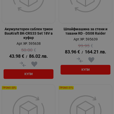
Акумулаторен саблен трион
Шлайфмашина за стени и
BauKraft BK-CRS33 Set 18V в
тавани RD - DS08 Raider
куфар
Арт.№: 595639
Арт.№: 595638
99.95
€
50.00
€
83.96
€
164.21
лв.
/
43.98
€
86.02
лв.
/
КУПИ
КУПИ
ПРОМО -30%
ПРОМО -31%