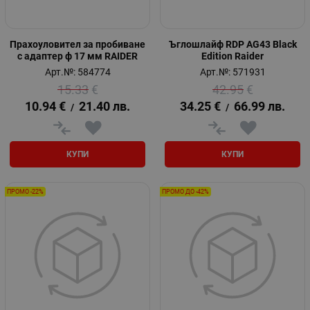
Прахоуловител за пробиване
Ъглошлайф RDP AG43 Black
с адаптер ф 17 мм RAIDER
Edition Raider
Арт.№: 584774
Арт.№: 571931
15.33
€
42.95
€
10.94
€
21.40
лв.
34.25
€
66.99
лв.
/
/
КУПИ
КУПИ
ПРОМО -22%
ПРОМО ДО -42%