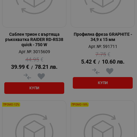
Саблен трион с въртяща
Профилна фреза GRAPHITE -
ръкохватка RAIDER RD-RS38
34,9 х 15 мм
quick - 750 W
Арт.№: 591711
Арт.№: 3015609
7.75
€
44.95
€
5.42
€
10.60
лв.
/
39.99
€
78.21
лв.
/
КУПИ
КУПИ
ПРОМО -12%
ПРОМО -16%