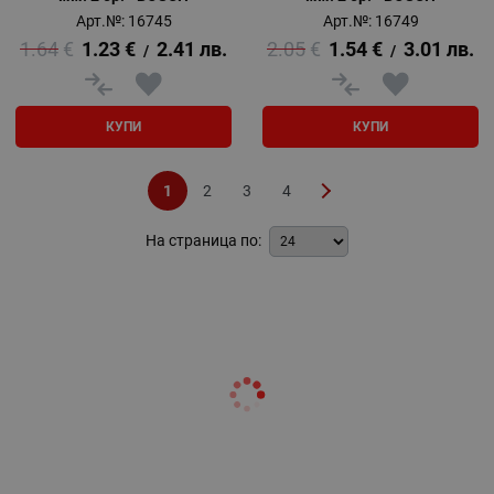
Арт.№: 16745
Арт.№: 16749
1.64
€
1.23
€
2.41
лв.
2.05
€
1.54
€
3.01
лв.
/
/
КУПИ
КУПИ
1
2
3
4
На страница по: