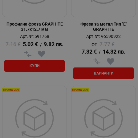
Профилна фреза GRAPHITE
Фрези за метал Тип "E"
31.7x12.7 мм
GRAPHITE
Арт.№: 591768
Арт.№: Vo590922
7.16
€
5.02
€
9.82
лв.
7.77
€
/
7.32
€
14.32
лв.
/
КУПИ
ВАРИАНТИ
ПРОМО -29%
ПРОМО -20%