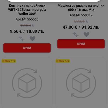
Kомплект накрайници
Машина за рязане на плочки
WBTK12EU за пирограф
600 х 16 мм. Mtx
Weller 30W
Арт.№: 558342
Арт.№: 566560
52.61
€
12.88
€
47.00
€
91.92
лв.
/
9.66
€
18.89
лв.
/
КУПИ
КУПИ
ПРОМО -11%
ПРОМО -14%