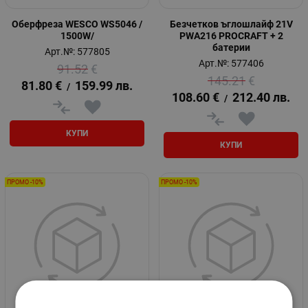
Оберфреза WESCO WS5046 /
Безчетков ъглошлайф 21V
1500W/
PWA216 PROCRAFT + 2
батерии
Арт.№: 577805
Арт.№: 577406
91.52
€
145.21
€
81.80
€
159.99
лв.
/
108.60
€
212.40
лв.
/
КУПИ
КУПИ
ПРОМО -10%
ПРОМО -10%