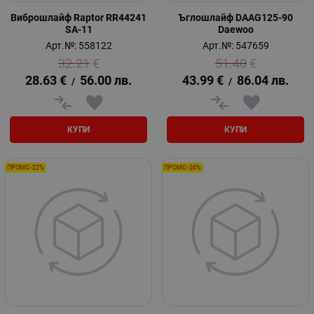
Виброшлайф Raptor RR44241
Ъглошлайф DAAG125-90
SA-11
Daewoo
Арт.№: 558122
Арт.№: 547659
32.21
€
51.40
€
28.63
€
56.00
лв.
43.99
€
86.04
лв.
/
/
КУПИ
КУПИ
ПРОМО -22%
ПРОМО -26%