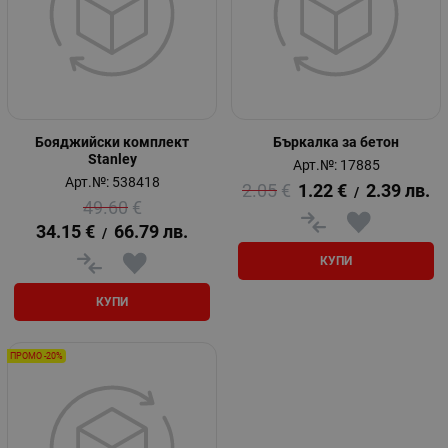
Бояджийски комплект
Бъркалка за бетон
Stanley
Арт.№: 17885
Арт.№: 538418
2.05
€
1.22
€
2.39
лв.
/
49.60
€
34.15
€
66.79
лв.
/
КУПИ
КУПИ
ПРОМО -20%