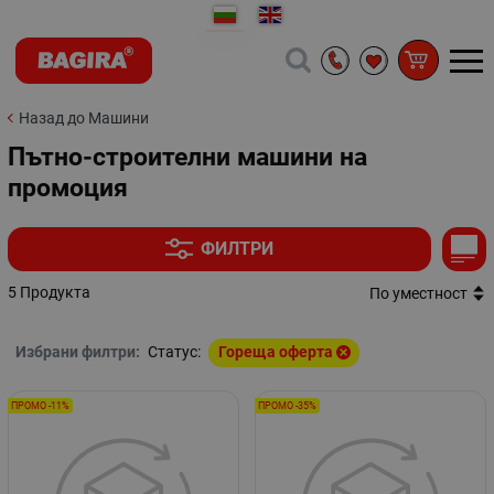
Назад до Машини
Пътно-строителни машини на
промоция
ФИЛТРИ
5 Продукта
По уместност
Избрани филтри:
Статус:
Гореща оферта
ПРОМО -11%
ПРОМО -35%