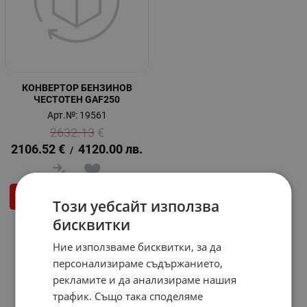
КОНВЕРТОР БЕНЗИНОВ
ЧЕСТОТЕН GAF250
Арт.№: 19561
2632.13
€
2106.52
€
4120.00
лв.
/
КУПИ
Този уебсайт използва
бисквитки
На страница по:
Ние използваме бисквитки, за да
персонализираме съдържанието,
рекламите и да анализираме нашия
трафик. Също така споделяме