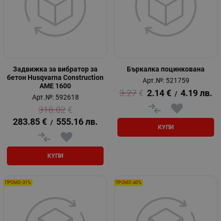
Задвижка за вибратор за
Бъркалка поцинкована
бетон Husqvarna Construction
Арт.№: 521759
AME 1600
3.27
€
2.14
€
4.19
лв.
/
Арт.№: 592618
318.02
€
283.85
€
555.16
лв.
/
КУПИ
КУПИ
ПРОМО -31%
ПРОМО -40%