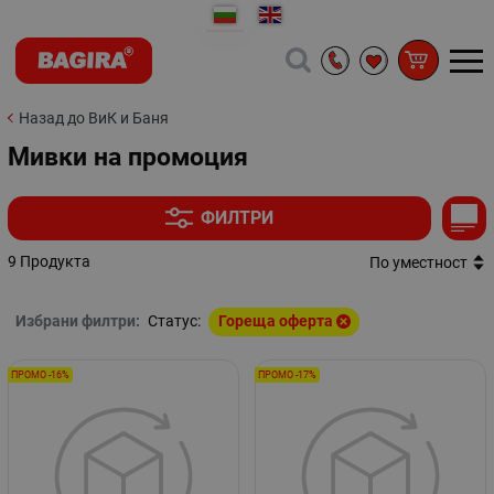
Назад до ВиК и Баня
Мивки на промоция
ФИЛТРИ
9 Продукта
По уместност
Избрани филтри:
Статус:
Гореща оферта
ПРОМО -16%
ПРОМО -17%