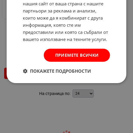
нашия сайт от ваша страна с нашите
партньори за реклама и анализи,
които може да я комбинират с друга
информация, която сте им
КОНЗОЛА 3142TJ ULYSSE
VIDIMA
предоставили или която са събрали от
Арт.№: 8338
вашето използване на техните услуги.
26.43
€
21.15
€
41.37
лв.
/
ПРИЕМЕТЕ ВСИЧКИ
ПОКАЖЕТЕ ПОДРОБНОСТИ
КУПИ
На страница по: