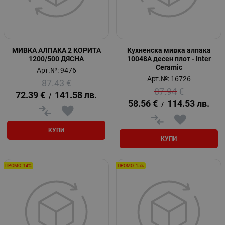
МИВКА АЛПАКА 2 КОРИТА
Кухненска мивка алпака
1200/500 ДЯСНА
10048А десен плот - Inter
Ceramic
Арт.№: 9476
Арт.№: 16726
87.43
€
87.94
€
72.39
€
141.58
лв.
/
58.56
€
114.53
лв.
/
КУПИ
КУПИ
ПРОМО -14%
ПРОМО -15%