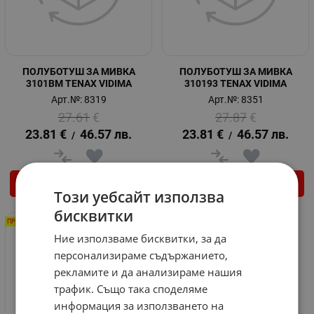
ПОЛУБОТУШ ЗА МИВКА
ПОЛУБОТУШ ЗА МИВКА
3101BM TENAX VIDIMA
310193 TENAX VIDIMA
Арт.№: 8319
Арт.№: 8351
27.61
€
27.87
€
23.81
€
46.57
лв.
23.81
€
46.57
лв.
/
/
КУПИ
КУПИ
Този уебсайт използва
бисквитки
ПРОМО -20%
Ние използваме бисквитки, за да
персонализираме съдържанието,
рекламите и да анализираме нашия
трафик. Също така споделяме
информация за използването на