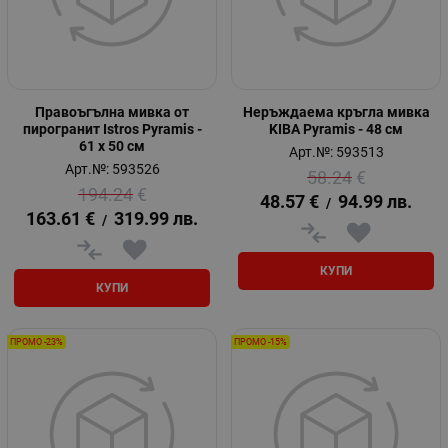
Правоъгълна мивка от
Неръждаема кръгла мивка
пирогранит Istros Pyramis -
KIBA Pyramis - 48 см
61 х 50 см
Арт.№: 593513
Арт.№: 593526
58.24
€
194.24
€
48.57
€
94.99
лв.
/
163.61
€
319.99
лв.
/
КУПИ
КУПИ
ПРОМО -23%
ПРОМО -15%