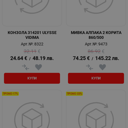
КОНЗОЛА 314201 ULYSSE
МИВКА АЛПАКА 2 КОРИТА
VIDIMA
860/500
Арт.№: 8322
Арт.№: 9473
32.11
€
86.92
€
24.64
€
48.19
лв.
74.25
€
145.22
лв.
/
/
КУПИ
КУПИ
ПРОМО -17%
ПРОМО -33%