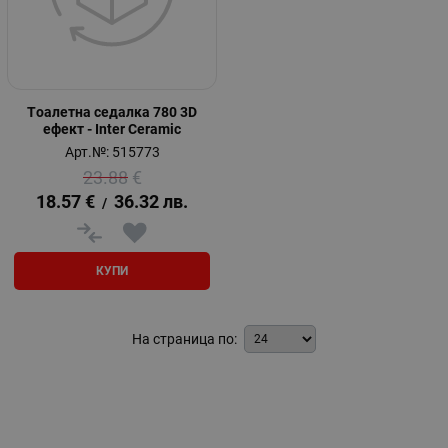
Tоалетна седалка 780 3D
ефект - Inter Ceramic
Арт.№: 515773
23.88
€
18.57
€
36.32
лв.
/
КУПИ
На страница по: