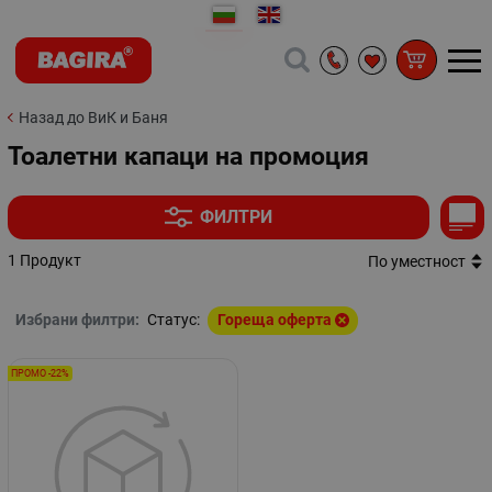
Назад до ВиК и Баня
Тоалетни капаци на промоция
ФИЛТРИ
1 Продукт
По уместност
Избрани филтри:
Статус:
Гореща оферта
ПРОМО -22%