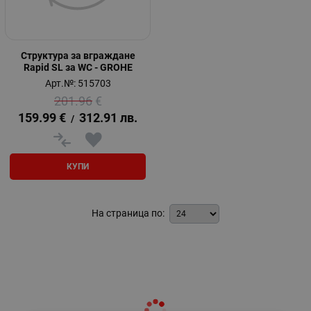
Структура за вграждане
Rapid SL за WC - GROHE
Арт.№: 515703
201.96
€
159.99
€
312.91
лв.
/
КУПИ
На страница по: