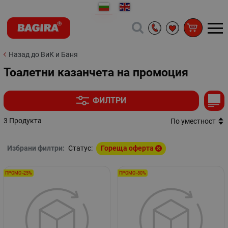
Назад до ВиК и Баня
Тоалетни казанчета на промоция
ФИЛТРИ
3 Продукта
По уместност
Избрани филтри:
Статус:
Гореща оферта
ПРОМО -25%
ПРОМО -50%