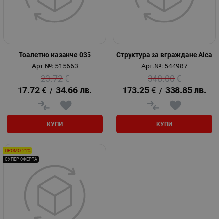
Тоалетно казанче 035
Структура за вграждане Alca
Арт.№: 515663
Арт.№: 544987
23.72
€
348.00
€
17.72
€
34.66
лв.
173.25
€
338.85
лв.
/
/
КУПИ
КУПИ
ПРОМО -21%
СУПЕР ОФЕРТА