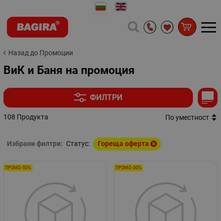
Назад до Промоции
ВиК и Баня на промоция
ФИЛТРИ
108 Продукта
По уместност
Избрани филтри:
Статус:
Гореща оферта
ПРОМО -53%
ПРОМО -30%