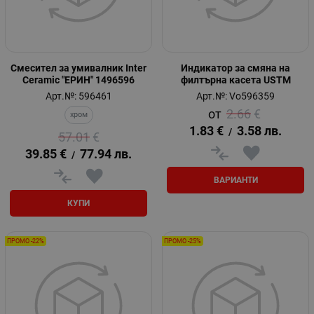
Смесител за умивалник Inter
Индикатор за смяна на
Ceramic "ЕРИН" 1496596
филтърна касета USTM
Арт.№: 596461
Арт.№: Vo596359
2.66
€
хром
1.83
€
3.58
лв.
/
57.01
€
39.85
€
77.94
лв.
/
ВАРИАНТИ
КУПИ
ПРОМО -22%
ПРОМО -25%