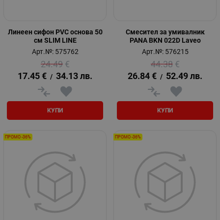
Линеен сифон PVC основа 50
Смесител за умивалник
см SLIM LINE
PANA BKN 022D Laveo
Арт.№: 575762
Арт.№: 576215
24.49
€
44.38
€
17.45
€
34.13
лв.
26.84
€
52.49
лв.
/
/
КУПИ
КУПИ
ПРОМО -36%
ПРОМО -36%