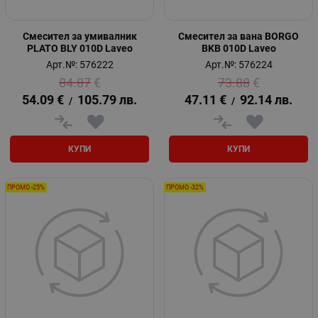
Смесител за умивалник
Смесител за вана BORGO
PLATO BLY 010D Laveo
BKB 010D Laveo
Арт.№: 576222
Арт.№: 576224
84.87
€
73.88
€
54.09
€
105.79
лв.
47.11
€
92.14
лв.
/
/
КУПИ
КУПИ
ПРОМО -25%
ПРОМО -32%