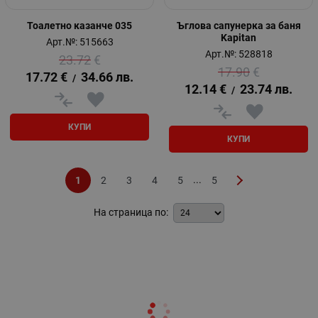
Тоалетно казанче 035
Ъглова сапунерка за баня
Kapitan
Арт.№: 515663
Арт.№: 528818
23.72
€
17.90
€
17.72
€
34.66
лв.
/
12.14
€
23.74
лв.
/
КУПИ
КУПИ
...
1
2
3
4
5
5
На страница по: