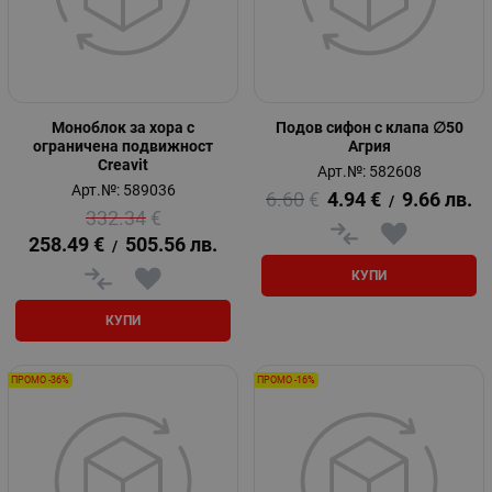
Моноблок за хора с
Подов сифон с клапа ∅50
ограничена подвижност
Агрия
Creavit
Арт.№: 582608
Арт.№: 589036
6.60
€
4.94
€
9.66
лв.
/
332.34
€
258.49
€
505.56
лв.
/
КУПИ
КУПИ
ПРОМО -36%
ПРОМО -16%