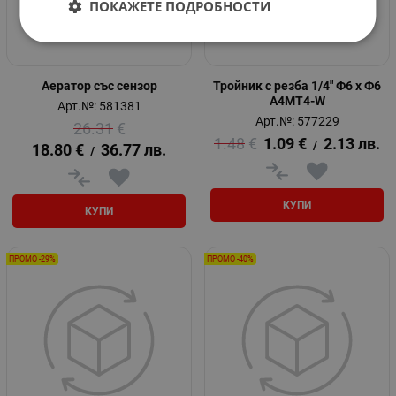
ПОКАЖЕТЕ ПОДРОБНОСТИ
Аератор със сензор
Тройник с резба 1/4" Ф6 х Ф6
А4MT4-W
Арт.№: 581381
Арт.№: 577229
26.31
€
1.48
€
1.09
€
2.13
лв.
/
18.80
€
36.77
лв.
/
КУПИ
КУПИ
ПРОМО -29%
ПРОМО -40%