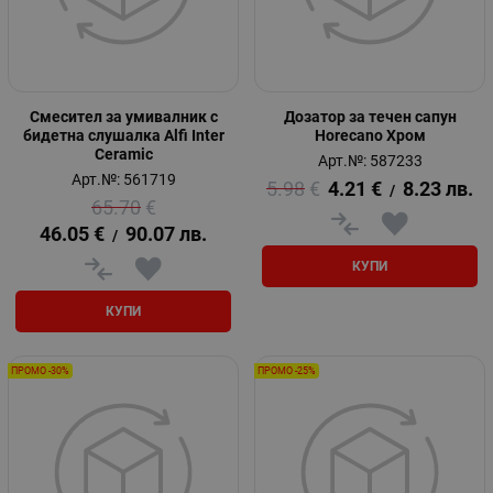
Смесител за умивалник с
Дозатор за течен сапун
бидетна слушалка Alfi Inter
Horecano Хром
Ceramic
Арт.№: 587233
Арт.№: 561719
5.98
€
4.21
€
8.23
лв.
/
65.70
€
46.05
€
90.07
лв.
/
КУПИ
КУПИ
ПРОМО -30%
ПРОМО -25%