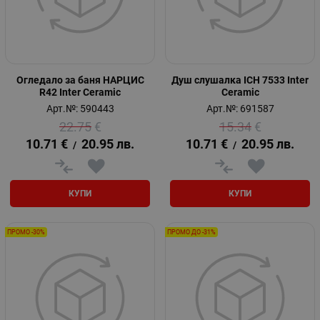
Огледало за баня НАРЦИС
Душ слушалка ICH 7533 Inter
R42 Inter Ceramic
Ceramic
Арт.№: 590443
Арт.№: 691587
22.75
€
15.34
€
10.71
€
20.95
лв.
10.71
€
20.95
лв.
/
/
КУПИ
КУПИ
ПРОМО -30%
ПРОМО ДО -31%