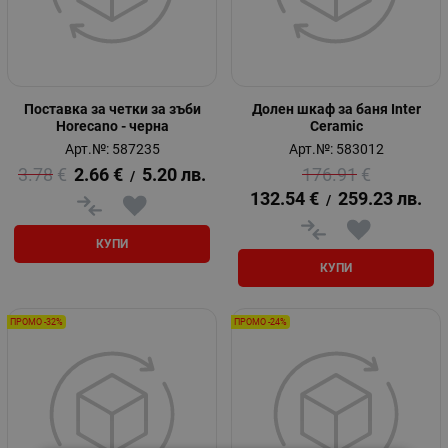
Поставка за четки за зъби
Долен шкаф за баня Inter
Horecano - черна
Ceramic
Арт.№: 587235
Арт.№: 583012
3.78
€
2.66
€
5.20
лв.
176.91
€
/
132.54
€
259.23
лв.
/
КУПИ
КУПИ
ПРОМО -32%
ПРОМО -24%