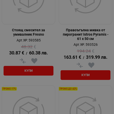
Стоящ смесител за
Правоъгълна мивка от
умивалник Fresno
пирогранит Istros Pyramis -
61 х 50 см
Арт.№: 593585
Арт.№: 593526
48.32
€
194.24
€
30.87
€
60.38
лв.
/
163.61
€
319.99
лв.
/
КУПИ
КУПИ
ПРОМО -17%
ПРОМО ДО -42%