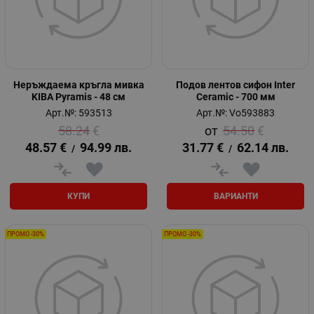
Неръждаема кръгла мивка
Подов лентов сифон Inter
KIBA Pyramis - 48 см
Ceramic - 700 мм
Арт.№: 593513
Арт.№: Vo593883
58.24
€
54.50
€
48.57
€
94.99
лв.
31.77
€
62.14
лв.
/
/
КУПИ
ВАРИАНТИ
ПРОМО -30%
ПРОМО -30%