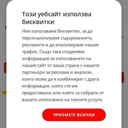
Този уебсайт използва
бисквитки
Дозатор за течен сапун OKD
Стойка за автоматичен
Ние използваме бисквитки, за да
дозатор за течен сапун и
Арт.№: Vo 575775
дезинфектант Inter Ceramic
персонализираме съдържанието,
21.47
€
Арт.№: 574038
рекламите и да анализираме нашия
14.66
€
28.67
лв.
/
53.17
€
трафик. Също така споделяме
40.26
€
78.74
лв.
информация за използването на
/
нашия сайт от ваша страна с нашите
ВАРИАНТИ
партньори за реклама и анализи,
КУПИ
които може да я комбинират с друга
информация, която сте им
предоставили или която са събрали от
ПРОМО -29%
ПРОМО -26%
вашето използване на техните услуги.
ПРИЕМЕТЕ ВСИЧКИ