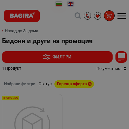
Назад до За дома
Бидони и други на промоция
ФИЛТРИ
1 Продукт
По уместност
Избрани филтри:
Статус:
Гореща оферта
ПРОМО -32%