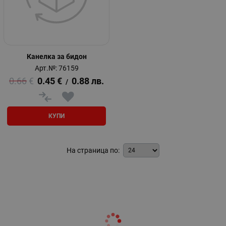
Канелка за бидон
Арт.№: 76159
0.66
€
0.45
€
0.88
лв.
/
КУПИ
На страница по: