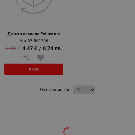
Детско стъпало Follow me
Арт.№: 561706
6.90
€
4.47
€
8.74
лв.
/
КУПИ
На страница по: