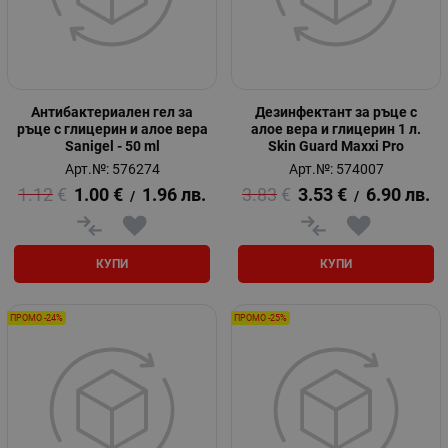
Антибактериален гел за
Дезинфектант за ръце с
ръце с глицерин и алое вера
алое вера и глицерин 1 л.
Sanigel - 50 ml
Skin Guard Maxxi Pro
Арт.№: 576274
Арт.№: 574007
1.12
€
1.00
€
1.96
лв.
3.83
€
3.53
€
6.90
лв.
/
/
КУПИ
КУПИ
ПРОМО -24%
ПРОМО -25%