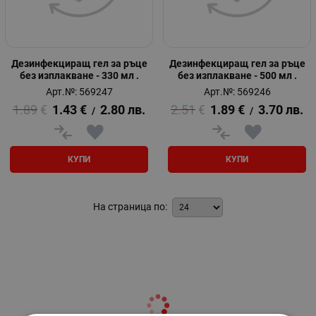
Дезинфекциращ гел за ръце
Дезинфекциращ гел за ръце
без изплакване - 330 мл .
без изплакване - 500 мл .
Арт.№: 569247
Арт.№: 569246
1.89
€
1.43
€
2.80
лв.
2.51
€
1.89
€
3.70
лв.
/
/
КУПИ
КУПИ
На страница по: