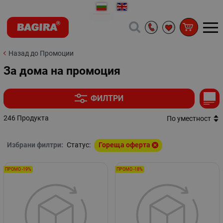
Назад до Промоции
За дома на промоция
ФИЛТРИ
246 Продукта
По уместност
Избрани филтри:
Статус:
Гореща оферта
ПРОМО -19%
ПРОМО -18%