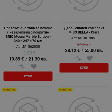
Правоъгълна тава за печене
Двоен спален комплект
с незалепващо покритие
MISS BELLA - Clara
BRIO Mocca Marble Edition -
Арт.№: 3019851
340 × 247 × 70 мм
34.26
€
Арт.№: 562030
28.12
€
55.00
лв.
/
13.50
€
10.89
€
21.30
лв.
/
КУПИ
КУПИ
ПРОМО -18%
ПРОМО -18%