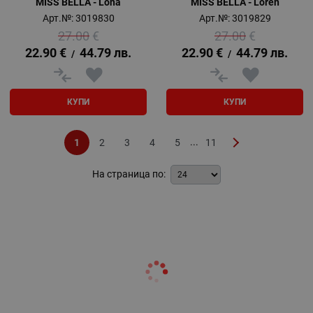
MISS BELLA - Lona
MISS BELLA - Loren
Арт.№: 3019830
Арт.№: 3019829
27.00
€
27.00
€
22.90
€
44.79
лв.
22.90
€
44.79
лв.
/
/
КУПИ
КУПИ
...
1
2
3
4
5
11
На страница по: