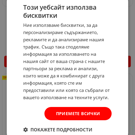
Този уебсайт използва
Двоен спален комплект
Двоен спален комплект
бисквитки
MISS BELLA - Forza
MISS BELLA - Mikanos
Ние използваме бисквитки, за да
Арт.№: 3019838
Арт.№: 3019837
персонализираме съдържанието,
34.26
€
34.26
€
рекламите и да анализираме нашия
28.12
€
55.00
лв.
28.12
€
55.00
лв.
/
/
трафик. Също така споделяме
информация за използването на
нашия сайт от ваша страна с нашите
КУПИ
КУПИ
партньори за реклама и анализи,
които може да я комбинират с друга
ПРОМО -18%
ПРОМО -18%
информация, която сте им
предоставили или която са събрали от
вашето използване на техните услуги.
ПРИЕМЕТЕ ВСИЧКИ
ПОКАЖЕТЕ ПОДРОБНОСТИ