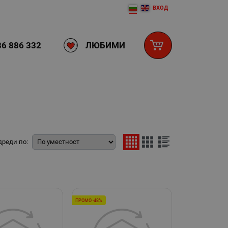
ВХОД
ЛЮБИМИ
6 886 332
дреди по:
ПРОМО -48%