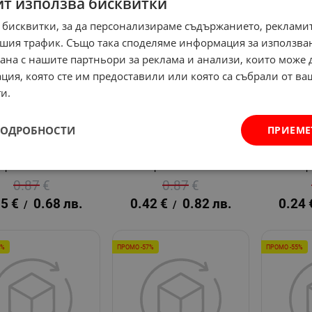
йт използва бисквитки
0%
ПРОМО -52%
ПРОМО -61%
 бисквитки, за да персонализираме съдържанието, рекламит
шия трафик. Също така споделяме информация за използва
рана с нашите партньори за реклама и анализи, които може
ция, която сте им предоставили или която са събрали от в
и.
ПОДРОБНОСТИ
ПРИЕМЕ
БЕЛНА ДРЪЖКА
МЕБЕЛНА ДРЪЖКА
МЕБЕЛН
006 - 64 ЗЛАТО
6006 - 64 СРЕБРО
Арт.№: 504328
Арт.№: 504329
Ар
0.87
€
0.87
€
35
€
0.68
лв.
0.42
€
0.82
лв.
0.24
/
/
7%
ПРОМО -57%
ПРОМО -55%