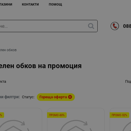
ГАЗИНИ
КОНТАКТИ
ПОМОЩ
088
лен обков
елен обков на промоция
укта
По
ни филтри:
Статус:
Гореща оферта
0%
ПРОМО -60%
ПРОМО -52%