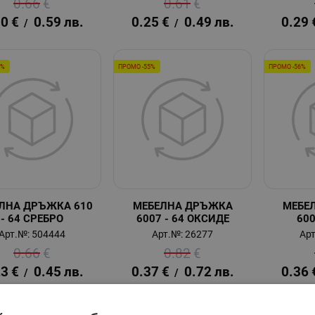
0.66
€
0.61
€
30
€
0.59
лв.
0.25
€
0.49
лв.
0.29
/
/
5%
ПРОМО -55%
ПРОМО -56%
ЛНА ДРЪЖКА 610
МЕБЕЛНА ДРЪЖКА
МЕБЕ
- 64 СРЕБРО
6007 - 64 ОКСИДЕ
600
Арт.№: 504444
Арт.№: 26277
Арт
0.66
€
0.82
€
23
€
0.45
лв.
0.37
€
0.72
лв.
0.36
/
/