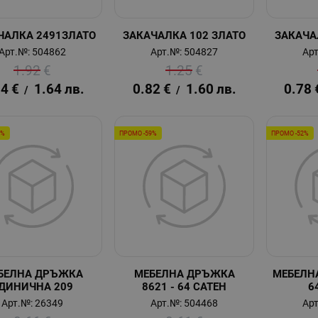
ЧАЛКА 2491ЗЛАТО
ЗАКАЧАЛКА 102 ЗЛАТО
ЗАКАЧА
Арт.№: 504862
Арт.№: 504827
Арт
1.92
€
1.25
€
84
€
1.64
лв.
0.82
€
1.60
лв.
0.78
/
/
5%
ПРОМО -59%
ПРОМО -52%
БЕЛНА ДРЪЖКА
МЕБЕЛНА ДРЪЖКА
МЕБЕЛН
ДИНИЧНА 209
8621 - 64 САТЕН
6
Арт.№: 26349
Арт.№: 504468
Арт