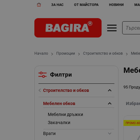
ЗА НАС
ОТ МАЙСТОРА
НОВИНИ
МА
Начало
Промоции
Строителство и обков
Мебе
Меб
Филтри
95 Прод
Строителство и обков
Мебелен обков
Избра
Мебелни дръжки
Закачалки
ПРОМО -6
Врати