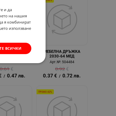
ПРОМО -60%
е и да
нето на нашия
 да я комбинират
ашето използване
ТЕ ВСИЧКИ
А ДРЪЖКА 403
МЕБЕЛНА ДРЪЖКА
ЗЛАТО
2030-64 МЕД
т.№: 55402
Арт.№: 504484
0.61
€
0.92
€
€
0.47
лв.
0.37
€
0.72
лв.
/
/
ПРОМО -62%