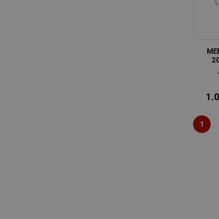
МЕ
2
1.
1