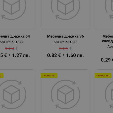
елна дръжка 64
Мебелна дръжка 96
Мебе
оксид
Арт.№: 531877
Арт.№: 531878
Арт
1.64
€
2.05
€
65
€
1.27
лв.
0.82
€
1.60
лв.
/
/
0.29
6%
ПРОМО -34%
ПРОМО -54%