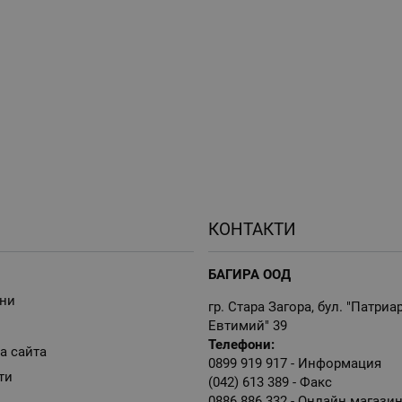
КОНТАКТИ
БАГИРА ООД
ни
гр. Стара Загора, бул. "Патриа
Евтимий" 39
Телефони:
а сайта
0899 919 917
- Информация
ти
(042) 613 389
- Факс
0886 886 332
- Онлайн магази