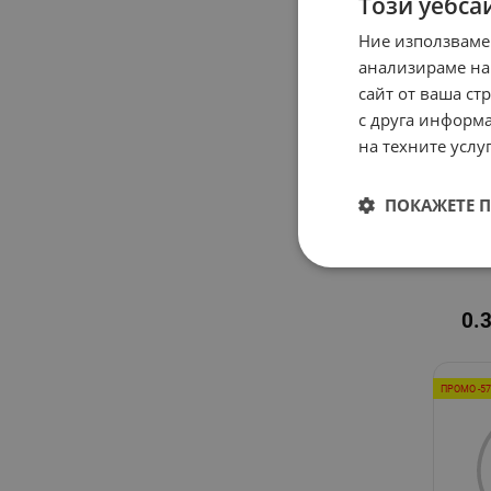
Този уебса
ПРОМО -6
Ние използваме
анализираме на
сайт от ваша ст
с друга информа
на техните услуг
ПОКАЖЕТЕ 
МЕ
6
0.
ПРОМО -5