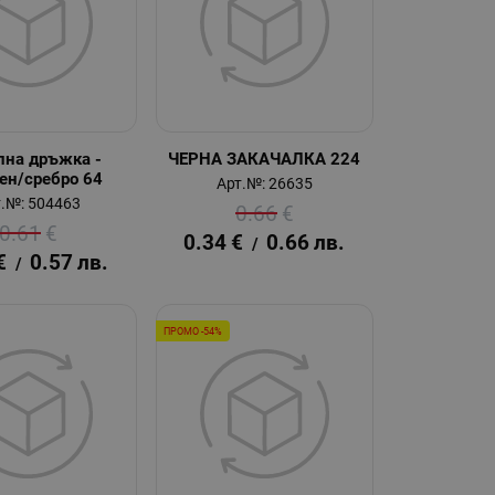
лна дръжка -
ЧЕРНА ЗАКАЧАЛКА 224
ен/сребро 64
Арт.№: 26635
.№: 504463
0.66
€
0.61
€
0.34
€
0.66
лв.
/
€
0.57
лв.
/
ПРОМО -54%