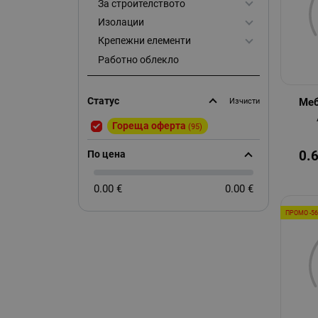
За строителството
Изолации
Крепежни елементи
Работно облекло
Статус
Меб
Изчисти
Гореща оферта
(95)
0.
По цена
0.00 €
0.00 €
ПРОМО -5