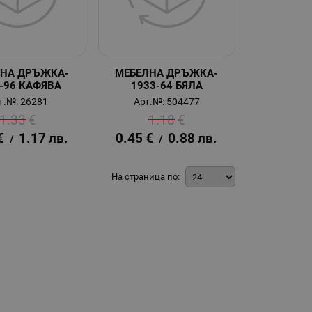
ЛНА ДРЪЖКА-
МЕБЕЛНА ДРЪЖКА-
-96 КАФЯВА
1933-64 БЯЛА
т.№: 26281
Арт.№: 504477
1.33
€
1.18
€
€
1.17
лв.
0.45
€
0.88
лв.
/
/
На страница по: