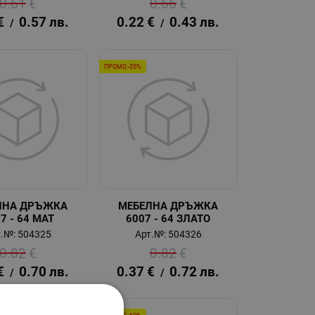
0.61
€
0.66
€
€
0.57
лв.
0.22
€
0.43
лв.
/
/
ПРОМО -55%
ЛНА ДРЪЖКА
МЕБЕЛНА ДРЪЖКА
7 - 64 МАТ
6007 - 64 ЗЛАТО
.№: 504325
Арт.№: 504326
0.82
€
0.82
€
€
0.70
лв.
0.37
€
0.72
лв.
/
/