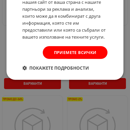
нашия сайт от ваша страна с нашите
партньори за реклама и анализи,
които може да я комбинират с друга
информация, която сте им
предоставили или която са събрали от
Зимен работен
Работен полугащеризон
вашето използване на техните услуги.
полугащеризон PRISMA
PRISMA REFLEX BIBPANTS
WINTER BIBPANTS Stenso
Stenso
Арт.№: Vo576799
Арт.№: Vo576769
ПРИЕМЕТЕ ВСИЧКИ
26.59
€
33.69
€
19.75
€
38.63
лв.
26.89
€
52.59
лв.
/
/
ПОКАЖЕТЕ ПОДРОБНОСТИ
ВАРИАНТИ
ВАРИАНТИ
ПРОМО ДО -34%
ПРОМО -2%