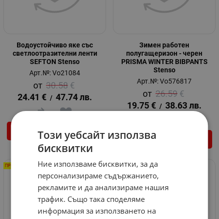
Водоустойчиво яке със
Зимен работен
светлоотразителни ленти
полугащеризон - черен
SEFTON Stenso
PRISMA WINTER BIBPANTS
Stenso
Арт.№: Vo21084
Арт.№: Vo576817
30.58
€
26.59
€
24.41
€
47.74
лв.
/
19.75
€
38.63
лв.
/
ВАРИАНТИ
Този уебсайт използва
ВАРИАНТИ
бисквитки
Ние използваме бисквитки, за да
ПРОМО ДО -26%
ПРОМО ДО -20%
персонализираме съдържанието,
рекламите и да анализираме нашия
трафик. Също така споделяме
информация за използването на