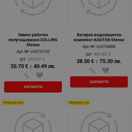
Зимен работен
Ватиран водозащитен
полугащеризон COLLINS
комплект KASTOR Stenso
Stenso
Арт.№: Vo576888
Арт.№: Vo576735
48.30
€
25.97
€
38.50
€
75.30
лв.
/
20.70
€
40.49
лв.
/
ВАРИАНТИ
ВАРИАНТИ
ПРОМО ДО -29%
ПРОМО ДО -32%