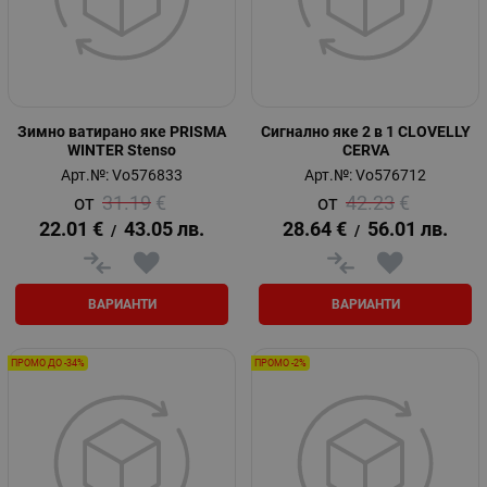
Зимно ватирано яке PRISMA
Сигнално яке 2 в 1 CLOVELLY
WINTER Stenso
CERVA
Арт.№: Vo576833
Арт.№: Vo576712
31.19
€
42.23
€
22.01
€
43.05
лв.
28.64
€
56.01
лв.
/
/
ВАРИАНТИ
ВАРИАНТИ
ПРОМО ДО -34%
ПРОМО -2%