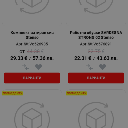
Комплект ватиран сив
Работни обувки SARDEGNA
Stenso
STRONG 02 Stenso
Арт.№: Vo526935
Арт.№: Vo576891
44.38
€
22.75
€
29.33
€
57.36
лв.
22.31
€
43.63
лв.
/
/
ВАРИАНТИ
ВАРИАНТИ
ПРОМО ДО -27%
ПРОМО ДО -19%