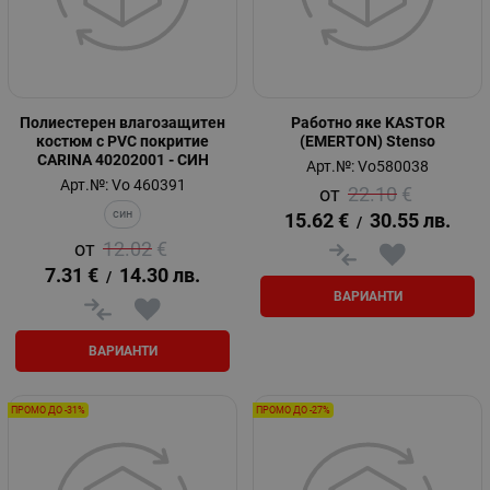
Полиестерен влагозащитен
Работно яке KASTOR
костюм с PVC покритие
(EMERTON) Stenso
CARINA 40202001 - СИН
Арт.№: Vo580038
Арт.№: Vo 460391
22.10
€
син
15.62
€
30.55
лв.
/
12.02
€
7.31
€
14.30
лв.
/
ВАРИАНТИ
ВАРИАНТИ
ПРОМО ДО -31%
ПРОМО ДО -27%