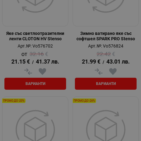
Яке със светлоотразителни
Зимно ватирано яке със
ленти CLOTON HV Stenso
софтшел SPARK PRO Stenso
Арт.№: Vo576702
Арт.№: Vo576824
32.16
€
22.42
€
21.15
€
41.37
лв.
21.99
€
43.01
лв.
/
/
ВАРИАНТИ
ВАРИАНТИ
ПРОМО ДО -20%
ПРОМО ДО -26%