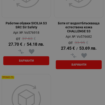
Работни обувки SICILIA S3
Боти от водоотблъскваща
SRC Sir Safety
естествена кожа
CHALLENGE S3
Арт.№: Vo576918
Арт.№: Vo576682
37.63
€
33.95
€
27.70
€
54.18
лв.
/
27.45
€
53.69
лв.
/
ВАРИАНТИ
ВАРИАНТИ
ПРОМО -7%