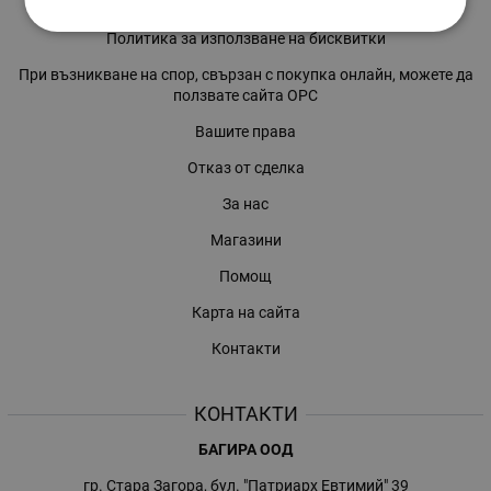
Политиката за поверителност
Политика за използване на бисквитки
При възникване на спор, свързан с покупка онлайн, можете да
ползвате сайта ОРС
Вашите права
Отказ от сделка
За нас
Магазини
Помощ
Карта на сайта
Контакти
КОНТАКТИ
БАГИРА ООД
гр. Стара Загора, бул. "Патриарх Евтимий" 39