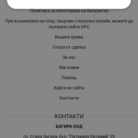
Политиката за поверителност
Политика за използване на бисквитки
При възникване на спор, свързан с покупка онлайн, можете да
ползвате сайта ОРС
Вашите права
Отказ от сделка
За нас
Магазини
Помощ
Карта на сайта
Контакти
КОНТАКТИ
БАГИРА ООД
гр. Стара Загора, бул. "Патриарх Евтимий" 39