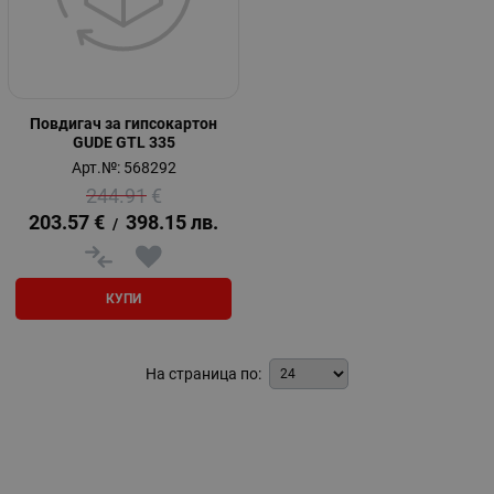
Повдигач за гипсокартон
GUDE GTL 335
Арт.№: 568292
244.91
€
203.57
€
398.15
лв.
/
КУПИ
На страница по: