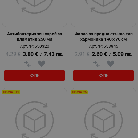
Антибактериален спрей за
Фолио за предно стъкло тип
климатик 250 мл
хармоника 140 х 70 см
Арт.№: 550320
Арт.№: 558845
4.29
€
3.80
€
7.43
лв.
2.91
€
2.60
€
5.09
лв.
/
/
КУПИ
КУПИ
ПРОМО -11%
ПРОМО -9%