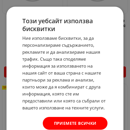
Този уебсайт използва
Вакса за бои маталик с
Синтетично моторно масло
добавен тефлон (PTFE) -
Bardahl XTEC 5W40 Synthetic
бисквитки
Turtle Wax
36343 - 5 литра
Арт.№: 560385
Арт.№: 560197
Ние използваме бисквитки, за да
11.71
€
89.50
€
персонализираме съдържанието,
10.40
€
20.34
лв.
81.00
€
158.42
лв.
рекламите и да анализираме нашия
/
/
трафик. Също така споделяме
информация за използването на
нашия сайт от ваша страна с нашите
КУПИ
КУПИ
партньори за реклама и анализи,
които може да я комбинират с друга
ПРОМО -8%
ПРОМО -12%
информация, която сте им
предоставили или която са събрали от
вашето използване на техните услуги.
ПРИЕМЕТЕ ВСИЧКИ