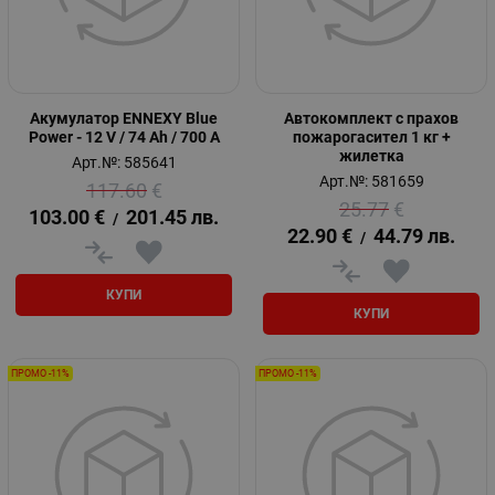
Акумулатор ENNEXY Blue
Автокомплект с прахов
Power - 12 V / 74 Ah / 700 A
пожарогасител 1 кг +
жилетка
Арт.№: 585641
Арт.№: 581659
117.60
€
25.77
€
103.00
€
201.45
лв.
/
22.90
€
44.79
лв.
/
КУПИ
КУПИ
ПРОМО -11%
ПРОМО -11%