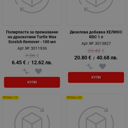
Полирпаста за премахване
Дизелова добавка ХЕЛИОС
на драскотини Turtle Wax
RDC 1 л
Scratch Remover - 100 мл
Арт.№: 3013827
Арт.№: 3011936
23.42
€
7.26
€
20.80
€
40.68
лв.
/
6.45
€
12.62
лв.
/
КУПИ
КУПИ
ПРОМО -11%
ПРОМО -10%