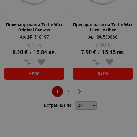
Полираща паста Turtle Wax
Препарат за кожа Turtle Wax
Original Car wax
Luxe Leather
Арт.№: 518197
Арт.№: 530868
9.10
€
8.90
€
8.10
€
15.84
лв.
7.90
€
15.45
лв.
/
/
КУПИ
КУПИ
1
2
На страница по: