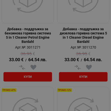
Добавка - поддръжка за
Добавка - поддръжка за
бензинова горивна система
дизелова горивна система 5
5 in 1 Cleaner Petrol Engine
in 1 Cleaner Diesel Engine
Bardahl
Bardahl
Арт.№: 3011271
Арт.№: 3011270
36.95
€
36.95
€
33.00
€
64.54
лв.
33.00
€
64.54
лв.
/
/
КУПИ
КУПИ
ПРОМО -47%
ПРОМО -12%