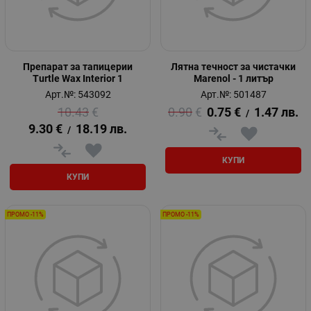
Препарат за тапицерии
Лятна течност за чистачки
Turtle Wax Interior 1
Marenol - 1 литър
Арт.№: 543092
Арт.№: 501487
10.43
€
0.90
€
0.75
€
1.47
лв.
/
9.30
€
18.19
лв.
/
КУПИ
КУПИ
ПРОМО -11%
ПРОМО -11%