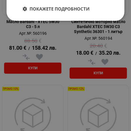
ПОКАЖЕТЕ ПОДРОБНОСТИ
Масло Bardahl - XTEC 5W30
Синтетично моторно масло
C3 - 5 л
Bardahl XTEC 5W30 C3
Synthetic 36301 - 1 литър
Арт.№: 560196
Арт.№: 560194
88.50
€
20.40
€
81.00
€
158.42
лв.
/
18.00
€
35.20
лв.
/
КУПИ
КУПИ
ПРОМО -10%
ПРОМО -12%