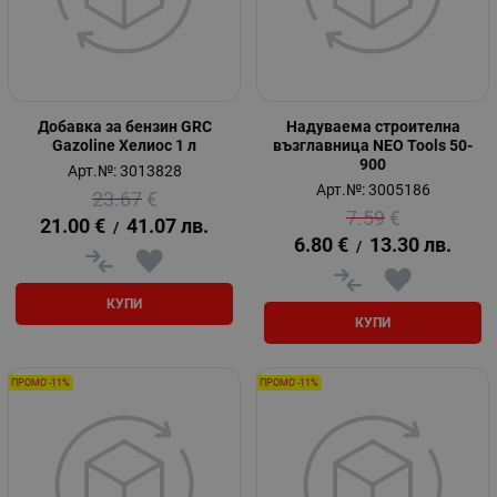
Добавка за бензин GRC
Надуваема строителна
Gazoline Хелиос 1 л
възглавница NEO Tools 50-
900
Арт.№: 3013828
Арт.№: 3005186
23.67
€
7.59
€
21.00
€
41.07
лв.
/
6.80
€
13.30
лв.
/
КУПИ
КУПИ
ПРОМО -11%
ПРОМО -11%