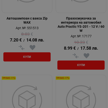
Автошампоан с вакса Zip
Прахосмукачка за
WAX
интериора на автомобил
Auto Practic YS-201 - 12 V / 60
Арт.№: 551513
W
8.03
€
Арт.№: 17177
7.20
€
14.08
лв.
/
10.23
€
8.99
€
17.58
лв.
/
КУПИ
КУПИ
ПРОМО -11%
ПРОМО -17%