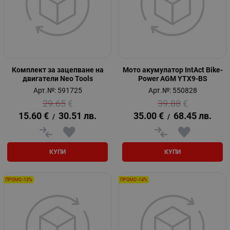
Комплект за зацепване на
Мото акумулатор IntAct Bike-
двигатели Neo Tools
Power AGM YTX9-BS
Арт.№: 591725
Арт.№: 550828
29.65
€
39.88
€
15.60
€
30.51
лв.
35.00
€
68.45
лв.
/
/
КУПИ
КУПИ
ПРОМО -13%
ПРОМО -14%